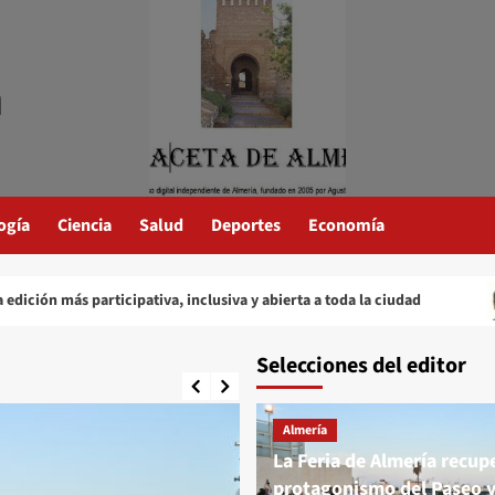
a
ogía
Ciencia
Salud
Deportes
Economía
 participativa, inclusiva y abierta a toda la ciudad
La m
Selecciones del editor
Almería
La Feria de Almería recupe
protagonismo del Paseo 