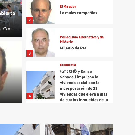
El Mirador
abierta
La malas compañías
2
6
0
Periodismo Alternativo y de
Misterio
Milenio de Paz
3
Economía
tuTECHÔ y Banco
Periodismo 
Sabadell impulsan la
pañías
Mile
vivienda social con la
incorporación de 23
viviendas que eleva a más
4
o 6, 2026
0
Miski Liu S
de 500 los inmuebles de la
SOCIMI
Música
El Festival Sierra Nevada
Por Todo lo Alto abre