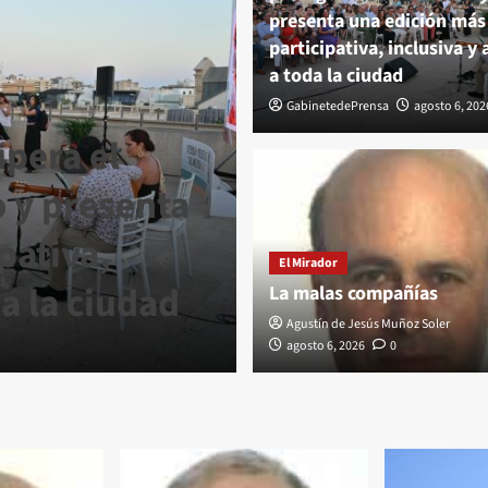
presenta una edición más
participativa, inclusiva y 
a toda la ciudad
GabinetedePrensa
agosto 6, 202
upera el
 y presenta
pativa,
El Mirador
El Mirador
da la ciudad
La malas com
La malas compañías
Agustín de Jesús Muñoz Soler
Agustín de Jesús Muñoz Soler
agosto 6, 2026
0
agost