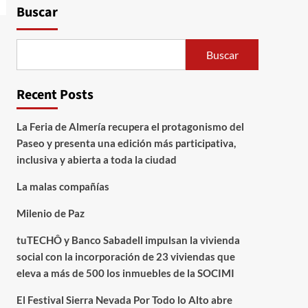
Economía
Buscar
tuTECHÔ y Banco
Sabadell impulsan la
vivienda social con la
Buscar
incorporación de 23
viviendas que eleva a más
4
de 500 los inmuebles de la
Recent Posts
SOCIMI
Música
La Feria de Almería recupera el protagonismo del
El Festival Sierra Nevada
Paseo y presenta una edición más participativa,
Por Todo lo Alto abre
inclusiva y abierta a toda la ciudad
plazo para sus talleres
musicales gratuitos para
5
La malas compañías
niños
Milenio de Paz
tuTECHÔ y Banco Sabadell impulsan la vivienda
social con la incorporación de 23 viviendas que
eleva a más de 500 los inmuebles de la SOCIMI
El Festival Sierra Nevada Por Todo lo Alto abre