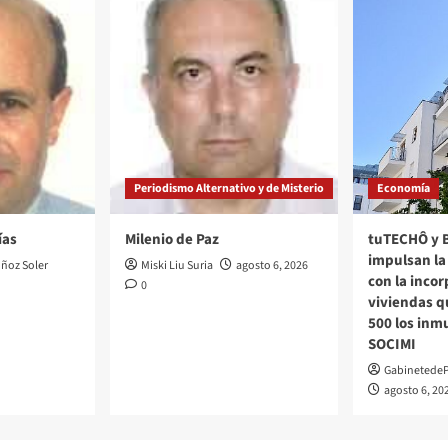
Periodismo Alternativo y de Misterio
Economía
ías
Milenio de Paz
tuTECHÔ y 
impulsan la 
ñoz Soler
Miski Liu Suria
agosto 6, 2026
con la inco
0
viviendas q
500 los inm
SOCIMI
Gabinetede
agosto 6, 20