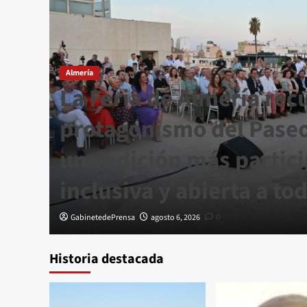
Almería
La Feria de Almería rec
o lo
protagonismo del Paseo
una edición más partici
inclusiva y abierta a to
GabinetedePrensa
agosto 6, 2026
0
Historia destacada