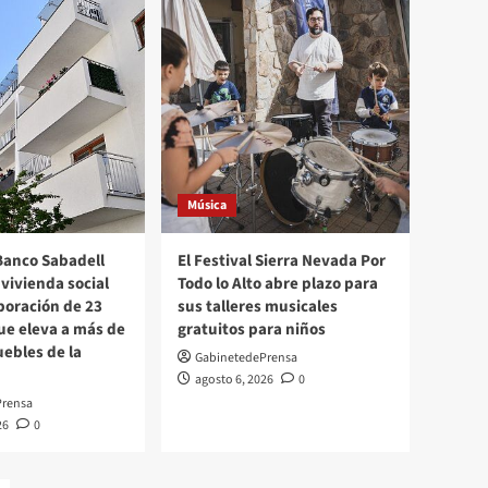
plazo para sus talleres
musicales gratuitos para
5
niños
Almería
La Feria de Almería
recupera el protagonismo
del Paseo y presenta una
edición más participativa,
1
inclusiva y abierta a toda
Música
la ciudad
Banco Sabadell
El Festival Sierra Nevada Por
El Mirador
vivienda social
Todo lo Alto abre plazo para
La malas compañías
rporación de 23
sus talleres musicales
2
ue eleva a más de
gratuitos para niños
uebles de la
GabinetedePrensa
agosto 6, 2026
0
Periodismo Alternativo y de
Prensa
Misterio
26
0
Milenio de Paz
3