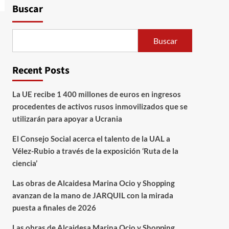
avanzan de la mano de
Buscar
JARQUIL con la mirada
3
puesta a finales de 2026
Andalucía
Buscar
Las obras de Alcaidesa
Marina Ocio y Shopping
Recent Posts
avanzan de la mano de
JARQUIL con la mirada
4
puesta a finales de 2026
La UE recibe 1 400 millones de euros en ingresos
procedentes de activos rusos inmovilizados que se
Nacional
El Gobierno de España
utilizarán para apoyar a Ucrania
destina más de 750.000
euros a los ayuntamientos
El Consejo Social acerca el talento de la UAL a
de Almería para reforzar
Vélez-Rubio a través de la exposición ‘Ruta de la
5
la lucha contra la
ciencia’
violencia de género
Las obras de Alcaidesa Marina Ocio y Shopping
avanzan de la mano de JARQUIL con la mirada
puesta a finales de 2026
Las obras de Alcaidesa Marina Ocio y Shopping