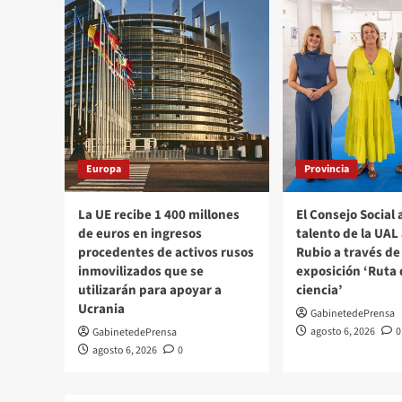
Europa
Provincia
La UE recibe 1 400 millones
El Consejo Social 
de euros en ingresos
talento de la UAL 
procedentes de activos rusos
Rubio a través de 
inmovilizados que se
exposición ‘Ruta 
utilizarán para apoyar a
ciencia’
Ucrania
GabinetedePrensa
agosto 6, 2026
0
GabinetedePrensa
agosto 6, 2026
0