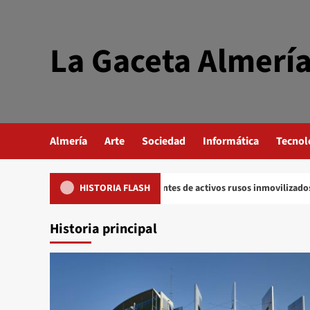
Saltar
al
contenido
La Gaceta Almerí
Almería
Arte
Sociedad
Informática
Tecnol
os en ingresos procedentes de activos rusos inmovilizados que se utiliza
HISTORIA FLASH
Historia principal