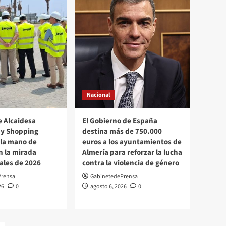
de Almería para reforzar
5
la lucha contra la
violencia de género
Europa
La UE recibe 1 400
millones de euros en
ingresos procedentes de
activos rusos
inmovilizados que se
1
Nacional
utilizarán para apoyar a
Ucrania
e Alcaidesa
El Gobierno de España
Provincia
 y Shopping
destina más de 750.000
El Consejo Social acerca
 la mano de
euros a los ayuntamientos de
el talento de la UAL a
 la mirada
Almería para reforzar la lucha
Vélez-Rubio a través de la
nales de 2026
contra la violencia de género
exposición ‘Ruta de la
2
Prensa
GabinetedePrensa
ciencia’
26
0
agosto 6, 2026
0
Economía
Las obras de Alcaidesa
Marina Ocio y Shopping