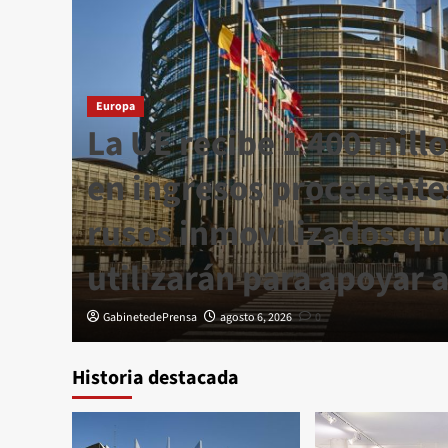
ás
Europa
La UE recibe 1 400 mill
en ingresos procedente
cia
rusos inmovilizados qu
utilizarán para apoyar 
GabinetedePrensa
agosto 6, 2026
0
Historia destacada