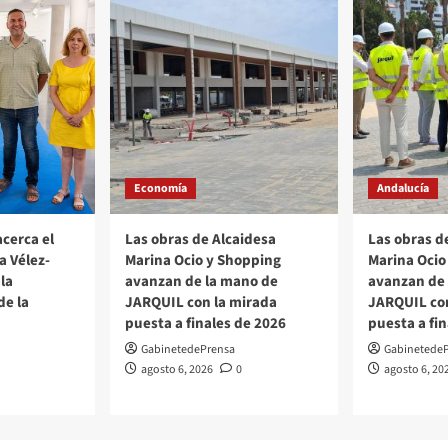
Economía
Andalucía
acerca el
Las obras de Alcaidesa
Las obras d
a Vélez-
Marina Ocio y Shopping
Marina Ocio
la
avanzan de la mano de
avanzan de
de la
JARQUIL con la mirada
JARQUIL con
puesta a finales de 2026
puesta a fi
GabinetedePrensa
Gabinetede
agosto 6, 2026
0
agosto 6, 20