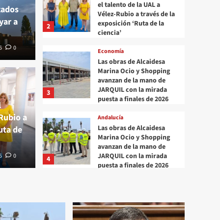
el talento de la UAL a
zados
Vélez-Rubio a través de la
yar a
exposición ‘Ruta de la
2
ciencia’
6
0
Economía
Economía
Las obras de Alcaidesa
Las 
Marina Ocio y Shopping
avanzan de la mano de
ial acerca el talento de
Shop
JARQUIL con la mirada
3
puesta a finales de 2026
l
-Rubio a través de la
JARQ
-Rubio a
Andalucía
Las obras de Alcaidesa
uta de
ta de la ciencia’
fina
Marina Ocio y Shopping
avanzan de la mano de
JARQUIL con la mirada
6
0
0
Gabineted
4
puesta a finales de 2026
Nacional
El Gobierno de España
destina más de 750.000
euros a los ayuntamientos