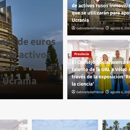
de activos rusos inmovili
que se utilizarán para apo
Ucrania
GabinetedePrensa
agosto 6, 202
ones de euros
Provincia
s de activos
El Consejo Soc
Provincia
El Consejo Social acerca e
e se
la UAL a Vélez
talento de la UAL a Vélez
través de la exposición ‘R
a Ucrania
exposición ‘Ru
la ciencia’
GabinetedePrensa
GabinetedePrensa
agosto 6, 2026
agosto 6, 202