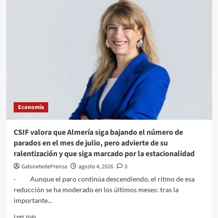
Policía
Nacional
detiene
en
Almería
al
autor
de
múltiples
robos
en
Economía
interior
de
vehículos
CSIF valora que Almería siga bajando el número de
en
parados en el mes de julio, pero advierte de su
el
ralentización y que siga marcado por la estacionalidad
barrio
de
GabinetedePrensa
agosto 4, 2026
0
El
· Aunque el paro continúa descendiendo, el ritmo de esa
QuemaderoRespuesta
reducción se ha moderado en los últimos meses: tras la
policial
importante...
ante
el
Leer
Leer más