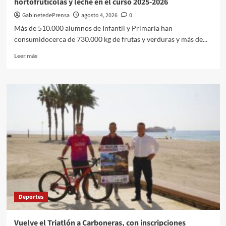
hortofrutícolas y leche en el curso 2025-2026
GabinetedePrensa
agosto 4, 2026
0
Más de 510.000 alumnos de Infantil y Primaria han
consumidocerca de 730.000 kg de frutas y verduras y más de...
Leer
Leer más
más
sobre
Casi
2.000
centros
andaluces
han
recibido
productos
hortofrutícolas
y
leche
en
el
Deportes
curso
2025-
2026
Vuelve el Triatlón a Carboneras, con inscripciones