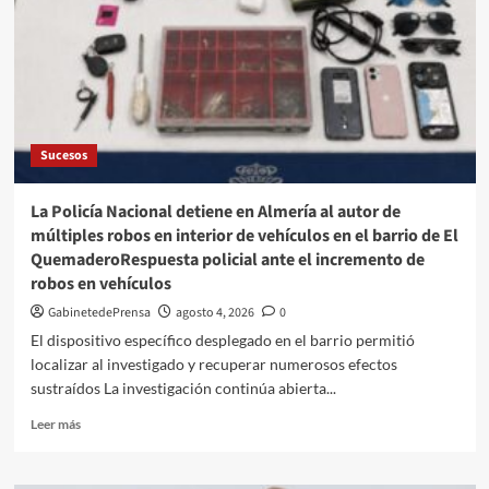
DE
EMPLEO
PARA
ESPECÍFICO
PARA
ALMERÁ
Sucesos
La Policía Nacional detiene en Almería al autor de
múltiples robos en interior de vehículos en el barrio de El
QuemaderoRespuesta policial ante el incremento de
robos en vehículos
GabinetedePrensa
agosto 4, 2026
0
El dispositivo específico desplegado en el barrio permitió
localizar al investigado y recuperar numerosos efectos
sustraídos La investigación continúa abierta...
Leer
Leer más
más
sobre
La