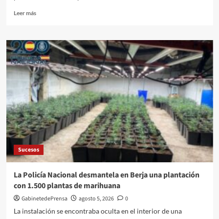
Leer
Leer más
más
sobre
El
Hospital
Universitario
Torrecárdenas
ofertó
2.500
plazas
de
formación
a
sus
profesionales
Sucesos
de
enero
a
La Policía Nacional desmantela en Berja una plantación
junio
con 1.500 plantas de marihuana
GabinetedePrensa
agosto 5, 2026
0
La instalación se encontraba oculta en el interior de una