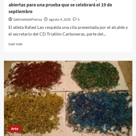
abiertas para una prueba que se celebrará el 19 de
septiembre
GabinetedePrensa
agosto 4, 2026
0
El atleta Rafael Lao respalda una cita presentada por el alcalde y
el secretario del CD Triatlón Carboneras, parte del...
Leer
Leer más
más
sobre
Vuelve
el
Triatlón
a
Carboneras,
con
inscripciones
abiertas
para
una
prueba
que
Arte
se
celebrará