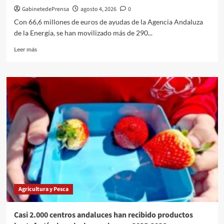
GabinetedePrensa
agosto 4, 2026
0
Con 66,6 millones de euros de ayudas de la Agencia Andaluza
de la Energía, se han movilizado más de 290...
Leer
Leer más
más
sobre
La
Junta
apoya
300
proyectos
de
eficiencia
energética
en
la
industria
andaluza
Agricultura y Pesca
Casi 2.000 centros andaluces han recibido productos