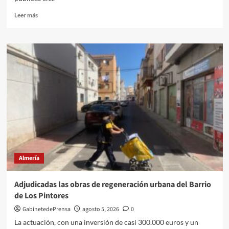
Leer
Leer más
más
sobre
Almería
suma
casi
60.000
afiliados
más
desde
2018
y
consolida
la
mayor
Almería
transformación
social
y
Adjudicadas las obras de regeneración urbana del Barrio
de
de Los Pintores
infraestructuras
de
GabinetedePrensa
agosto 5, 2026
0
las
La actuación, con una inversión de casi 300.000 euros y un
últimas