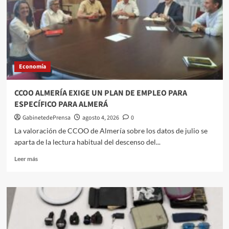
nuevos
equipos
provinciales
del
IAM
con
Economía
el
reto
de
CCOO ALMERÍA EXIGE UN PLAN DE EMPLEO PARA
seguir
ESPECÍFICO PARA ALMERÁ
combatiendo
la
GabinetedePrensa
agosto 4, 2026
0
violencia
La valoración de CCOO de Almería sobre los datos de julio se
de
aparta de la lectura habitual del descenso del...
género
y
Leer
Leer más
avanzar
más
en
sobre
la
CCOO
igualdad
ALMERÍA
real
EXIGE
UN
PLAN