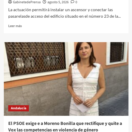
del
GabinetedePrensa
agosto 5, 2026
0
Recinto
La actuación permitirá instalar un ascensor y conectar las
Ferial
pasarelasde acceso del edificio situado en el número 23 de la...
Leer
Leer más
más
sobre
La
Junta
adjudica
las
obras
para
mejorar
la
accesibilidad
de
24
viviendas
Andalucía
públicas
en
Albox
El PSOE exige e a Moreno Bonilla que rectifique y quite a
Vox las competencias en violencia de género