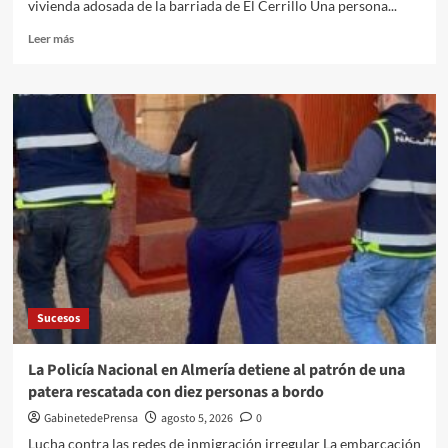
vivienda adosada de la barriada de El Cerrillo Una persona...
Leer
Leer más
más
sobre
La
Policía
Nacional
desmantela
en
Berja
una
plantación
con
1.500
plantas
de
Sucesos
marihuana
La Policía Nacional en Almería detiene al patrón de una
patera rescatada con diez personas a bordo
GabinetedePrensa
agosto 5, 2026
0
Lucha contra las redes de inmigración irregular La embarcación