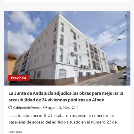
a
sobre
la
La
cita
Delegación
previa
Territorial
de
Empleo
asesora
a
comercios
para
proteger
a
consumidores
Provincia
y
comerciantes
y
La Junta de Andalucía adjudica las obras para mejorar la
evitar
accesibilidad de 24 viviendas públicas en Albox
la
competencia
GabinetedePrensa
agosto 5, 2026
0
desleal
La actuación permitirá instalar un ascensor y conectar las
pasarelas de acceso del edificio situado en el número 23 de...
Leer
Leer más