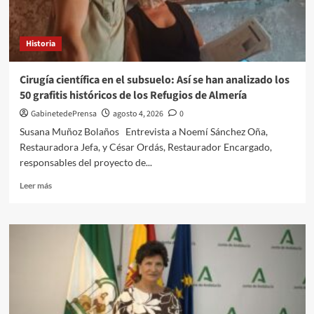
DE
PRENSA
EN
Historia
ALBOX,
PACO
TORREGROSA
Cirugía científica en el subsuelo: Así se han analizado los
50 grafitis históricos de los Refugios de Almería
GabinetedePrensa
agosto 4, 2026
0
Susana Muñoz Bolaños Entrevista a Noemí Sánchez Oña,
Restauradora Jefa, y César Ordás, Restaurador Encargado,
responsables del proyecto de...
Leer
Leer más
más
sobre
Cirugía
científica
en
el
subsuelo:
Así
se