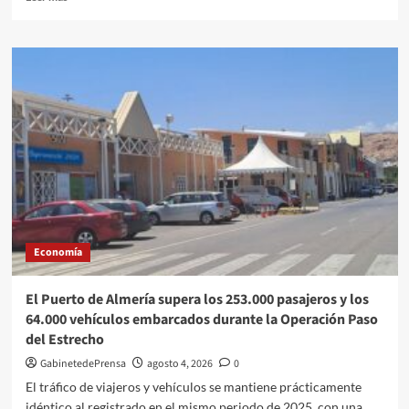
incremento
más
de
sobre
robos
CSIF
en
valora
vehículos
que
Almería
siga
bajando
el
número
de
parados
en
el
Economía
mes
de
julio,
El Puerto de Almería supera los 253.000 pasajeros y los
pero
64.000 vehículos embarcados durante la Operación Paso
advierte
del Estrecho
de
su
GabinetedePrensa
agosto 4, 2026
0
ralentización
El tráfico de viajeros y vehículos se mantiene prácticamente
y
idéntico al registrado en el mismo periodo de 2025, con una...