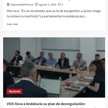
GabinetedePrensa
agosto 5, 2026
0
Herrera: “Es un escándalo que se le dé esa gestión a quien niega
la violencia machista” La parlamentaria andaluza por...
Leer
Leer más
más
sobre
El
PSOE
exige
e
a
Moreno
Bonilla
que
rectifique
y
quite
a
Nacional
Vox
las
competencias
VOX lleva a Andalucía su plan de desregulación:
en