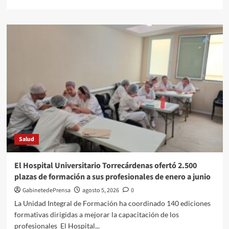
más
sobre
La
Junta
de
Andalucía
adjudica
las
obras
para
mejorar
la
accesibilidad
de
Salud
24
viviendas
públicas
El Hospital Universitario Torrecárdenas ofertó 2.500
en
plazas de formación a sus profesionales de enero a junio
Albox
GabinetedePrensa
agosto 5, 2026
0
La Unidad Integral de Formación ha coordinado 140 ediciones
formativas dirigidas a mejorar la capacitación de los
profesionales El Hospital...