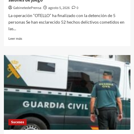
salones de juego
GabinetedePrensa
agosto 5, 2026
0
La operación “OTELLO” ha finalizado con la detención de 5
personas Se han esclarecido 52 hechos delictivos cometidos en
las...
Leer
Leer más
más
sobre
La
Guardia
Civil
de
Albacete
desarticula
una
organización
criminal
especializada
en
robos
Sucesos
en
sucursales