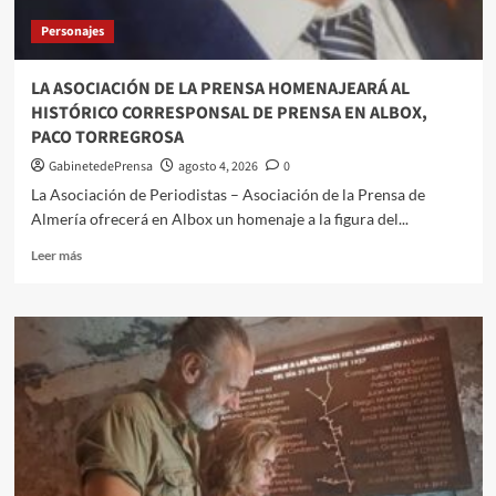
la
Personajes
temporada
de
otoño-
LA ASOCIACIÓN DE LA PRENSA HOMENAJEARÁ AL
invierno
HISTÓRICO CORRESPONSAL DE PRENSA EN ALBOX,
2026
PACO TORREGROSA
GabinetedePrensa
agosto 4, 2026
0
La Asociación de Periodistas – Asociación de la Prensa de
Almería ofrecerá en Albox un homenaje a la figura del...
Leer
Leer más
más
sobre
LA
ASOCIACIÓN
DE
LA
PRENSA
HOMENAJEARÁ
AL
HISTÓRICO
CORRESPONSAL