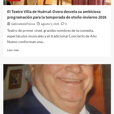
interior
de
El Teatro Villa de Huércal-Overa desvela su ambiciosa
una
programación para la temporada de otoño-invierno 2026
vivienda
utilizando
GabinetedePrensa
agosto 5, 2026
0
un
Teatro de primer nivel, grandes nombres de la comedia,
arma
espectáculos musicales y el tradicional Concierto de Año
de
Nuevo conforman una...
fuego
Leer
Leer más
más
sobre
El
Teatro
Villa
de
Huércal-
Overa
desvela
su
ambiciosa
programación
para