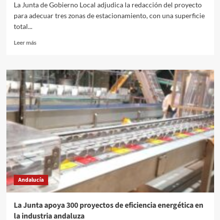
La Junta de Gobierno Local adjudica la redacción del proyecto
para adecuar tres zonas de estacionamiento, con una superficie
total...
Leer
Leer más
más
sobre
El
Ayuntamiento
proyecta
la
creación
de
un
área
específica
para
autocaravanas
junto
Andalucía
al
Parque
del
La Junta apoya 300 proyectos de eficiencia energética en
Andarax
la industria andaluza