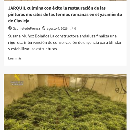
el
JARQUIL culmina con éxito la restauración de las
19
pinturas murales de las termas romanas en el yacimiento
de
de Ciavieja
septiembre
GabinetedePrensa
agosto 4, 2026
0
Susana Muñoz Bolaños La constructora andaluza finaliza una
rigurosa intervención de conservación de urgencia para blindar
y estabilizar las estructuras...
Leer
Leer más
más
sobre
JARQUIL
culmina
con
éxito
la
restauración
de
las
pinturas
murales
de