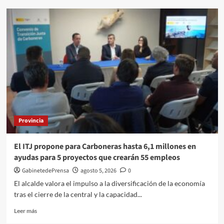
El
Ayuntamiento
lamenta
el
fallecimiento
de
Pepe
Habichuela,
una
leyenda
de
la
Provincia
guitarra
flamenca,
estrechamente
El ITJ propone para Carboneras hasta 6,1 millones en
vinculado
ayudas para 5 proyectos que crearán 55 empleos
a
Almería
GabinetedePrensa
agosto 5, 2026
0
El alcalde valora el impulso a la diversificación de la economía
tras el cierre de la central y la capacidad...
Leer
Leer más
más