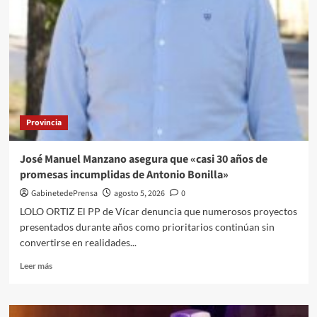
Provincia
José Manuel Manzano asegura que «casi 30 años de
promesas incumplidas de Antonio Bonilla»
GabinetedePrensa
agosto 5, 2026
0
LOLO ORTIZ El PP de Vícar denuncia que numerosos proyectos
presentados durante años como prioritarios continúan sin
convertirse en realidades...
Leer
Leer más
más
sobre
José