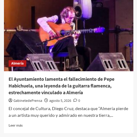
Manuel
Manzano
asegura
que
«casi
30
años
de
promesas
incumplidas
de
Almería
Antonio
Bonilla»
El Ayuntamiento lamenta el fallecimiento de Pepe
Habichuela, una leyenda de la guitarra flamenca,
estrechamente vinculado a Almería
GabinetedePrensa
agosto 5, 2026
0
El concejal de Cultura, Diego Cruz, destaca que “Almería pierde
a un artista muy querido y admirado en nuestra tierra,...
Leer
Leer más
más
sobre