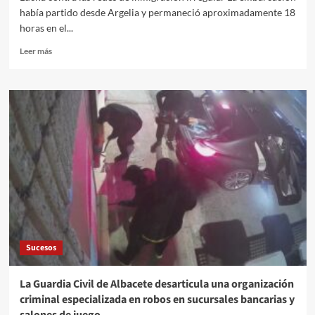
había partido desde Argelia y permaneció aproximadamente 18
horas en el...
Leer
Leer más
más
sobre
La
Policía
Nacional
en
Almería
detiene
al
patrón
de
una
patera
rescatada
Sucesos
con
diez
personas
La Guardia Civil de Albacete desarticula una organización
a
criminal especializada en robos en sucursales bancarias y
bordo