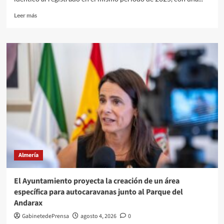
que
siga
Leer
Leer más
marcado
más
por
sobre
la
El
estacionalidad
Puerto
de
Almería
supera
los
253.000
pasajeros
y
los
64.000
vehículos
Almería
embarcados
durante
la
El Ayuntamiento proyecta la creación de un área
Operación
específica para autocaravanas junto al Parque del
Paso
Andarax
del
Estrecho
GabinetedePrensa
agosto 4, 2026
0