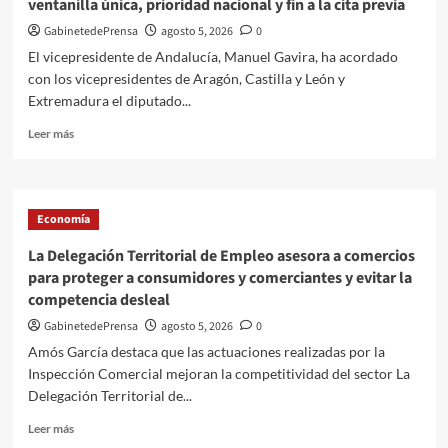
ventanilla única, prioridad nacional y fin a la cita previa
violencia
de
GabinetedePrensa
agosto 5, 2026
0
género
El vicepresidente de Andalucía, Manuel Gavira, ha acordado
con los vicepresidentes de Aragón, Castilla y León y
Extremadura el diputado...
Leer
Leer más
más
sobre
VOX
lleva
Economía
a
Andalucía
La Delegación Territorial de Empleo asesora a comercios
su
para proteger a consumidores y comerciantes y evitar la
plan
competencia desleal
de
desregulación:
GabinetedePrensa
agosto 5, 2026
0
ventanilla
Amós García destaca que las actuaciones realizadas por la
única,
Inspección Comercial mejoran la competitividad del sector La
prioridad
Delegación Territorial de...
nacional
y
Leer
Leer más
fin
más