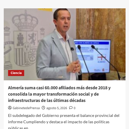
sobre
El
ITJ
propone
para
Carboneras
hasta
6,1
millones
en
ayudas
para
5
Ciencia
proyectos
que
crearán
Almería suma casi 60.000 afiliados más desde 2018 y
55
consolida la mayor transformación social y de
empleos
infraestructuras de las últimas décadas
GabinetedePrensa
agosto 5, 2026
0
El subdelegado del Gobierno presenta el balance provincial del
informe Cumpliendo y destaca el impacto de las políticas
públicas en...