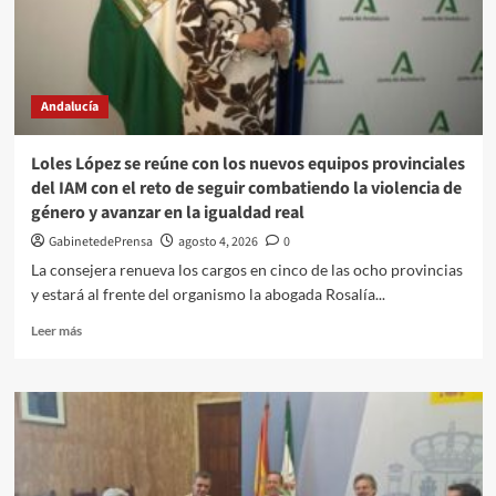
han
analizado
los
50
grafitis
Andalucía
históricos
de
los
Loles López se reúne con los nuevos equipos provinciales
Refugios
del IAM con el reto de seguir combatiendo la violencia de
de
género y avanzar en la igualdad real
Almería
GabinetedePrensa
agosto 4, 2026
0
La consejera renueva los cargos en cinco de las ocho provincias
y estará al frente del organismo la abogada Rosalía...
Leer
Leer más
más
sobre
Loles
López
se
reúne
con
los