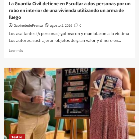
bancarias
La Guardia Civil detiene en Escullar a dos personas por un
y
robo en interior de una vivienda utilizando un arma de
salones
fuego
de
juego
GabinetedePrensa
agosto 5, 2026
0
Los asaltantes (5 personas) golpearon y maniataron a la victima
Los autores, sustrajeron objetos de gran valor y dinero en...
Leer
Leer más
más
sobre
La
Guardia
Civil
detiene
en
Escullar
a
dos
personas
por
un
robo
Teatro
en