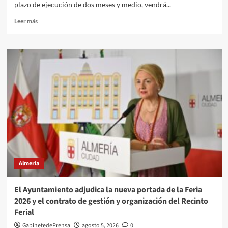
plazo de ejecución de dos meses y medio, vendrá...
décadas
Leer
Leer más
más
sobre
Adjudicadas
las
obras
de
regeneración
urbana
del
Barrio
de
Los
Pintores
Almería
El Ayuntamiento adjudica la nueva portada de la Feria
2026 y el contrato de gestión y organización del Recinto
Ferial
GabinetedePrensa
agosto 5, 2026
0