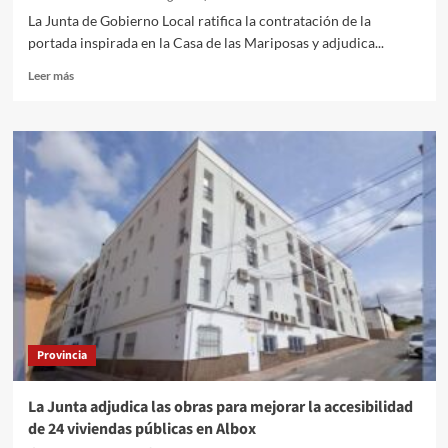
La Junta de Gobierno Local ratifica la contratación de la
portada inspirada en la Casa de las Mariposas y adjudica...
Leer
Leer más
más
sobre
El
Ayuntamiento
adjudica
la
nueva
portada
de
la
Feria
2026
y
el
Provincia
contrato
de
gestión
La Junta adjudica las obras para mejorar la accesibilidad
y
de 24 viviendas públicas en Albox
organización