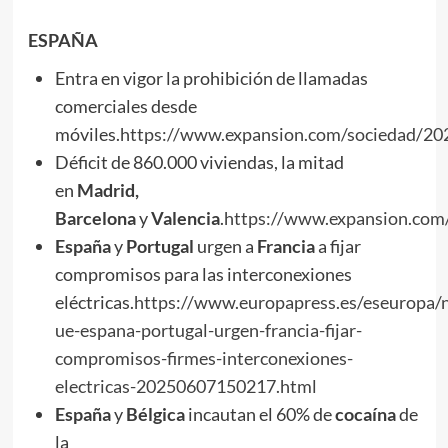
ESPAÑA
Entra en vigor la prohibición de llamadas
comerciales desde
móviles.
https://www.expansion.com/sociedad/2
Déficit de 860.000 viviendas, la mitad
en
Madrid,
Barcelona
y
Valencia
.
https://www.expansion.com
España
y
Portugal
urgen a
Francia
a fijar
compromisos para las interconexiones
eléctricas.
https://www.europapress.es/eseuropa/n
ue-espana-portugal-urgen-francia-fijar-
compromisos-firmes-interconexiones-
electricas-20250607150217.html
España
y
Bélgica
incautan el 60% de
cocaína
de
la