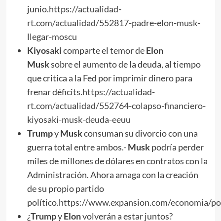
junio.
https://actualidad-
rt.com/actualidad/552817-padre-elon-musk-
llegar-moscu
Kiyosaki
comparte el temor de
Elon
Musk
sobre el aumento de la deuda, al tiempo
que critica a la Fed por imprimir dinero para
frenar déficits.
https://actualidad-
rt.com/actualidad/552764-colapso-financiero-
kiyosaki-musk-deuda-eeuu
Trump
y
Musk
consuman su divorcio con una
guerra total entre ambos.-
Musk
podría perder
miles de millones de dólares en contratos con la
Administración. Ahora amaga con la creación
de su propio partido
político.
https://www.expansion.com/economia/p
¿
Trump
y
Elon
volverán a estar juntos?