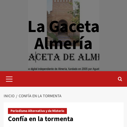
Saltar
al
contenido
La Gaceta
Almería
Menú
primario
INICIO
CONFÍA EN LA TORMENTA
Periodismo Alternativo y de Misterio
Confía en la tormenta