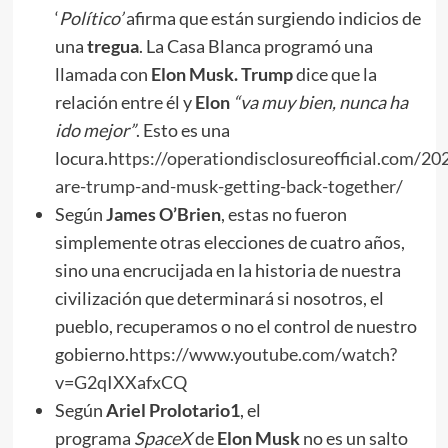
‘
Político’
afirma que están surgiendo indicios de
una
tregua
. La Casa Blanca programó una
llamada con
Elon Musk. Trump
dice que la
relación entre él y
Elon
“va muy bien, nunca ha
ido mejor”
. Esto es una
locura.
https://operationdisclosureofficial.com/20
are-trump-and-musk-getting-back-together/
Según
James O’Brien
, estas no fueron
simplemente otras elecciones de cuatro años,
sino una encrucijada en la historia de nuestra
civilización que determinará si nosotros, el
pueblo, recuperamos o no el control de nuestro
gobierno.
https://www.youtube.com/watch?
v=G2qIXXafxCQ
Según
Ariel Prolotario1
, el
programa
SpaceX
de
Elon Musk
no es un salto