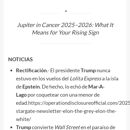
Jupiter in Cancer 2025–2026: What It
Means for Your Rising Sign
NOTICIAS
Rectificación
.- El presidente
Trump
nunca
estuvo en los vuelos del
Lolita Express
a la isla
de
Epstein
. De hecho, lo echó de
Mar-A-
Lago
por coquetear con una menor de
edad.
https://operationdisclosureofficial.com/202
stargate-newsletter-elon-the-grey-elon-the-
white/
Trump
convierte
Wall Street
en el paraíso de