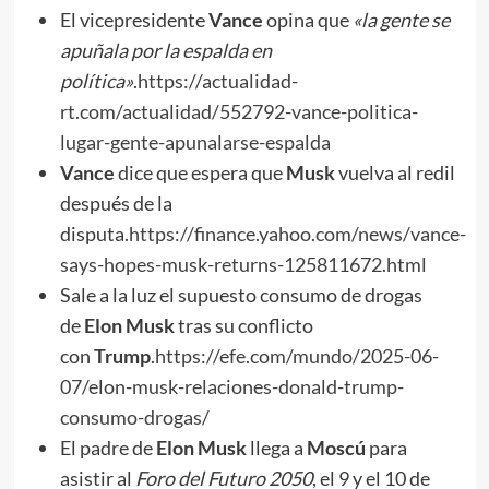
El vicepresidente
Vance
opina que
«la gente se
apuñala por la espalda en
política»
.
https://actualidad-
rt.com/actualidad/552792-vance-politica-
lugar-gente-apunalarse-espalda
Vance
dice que espera que
Musk
vuelva al redil
después de la
disputa.
https://finance.yahoo.com/news/vance-
says-hopes-musk-returns-125811672.html
Sale a la luz el supuesto consumo de drogas
de
Elon Musk
tras su conflicto
con
Trump
.
https://efe.com/mundo/2025-06-
07/elon-musk-relaciones-donald-trump-
consumo-drogas/
El padre de
Elon Musk
llega a
Moscú
para
asistir al
Foro del Futuro 2050
, el 9 y el 10 de