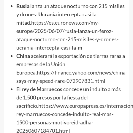
Rusia
lanza un ataque nocturno con 215 misiles
y drones:
Ucrania
intercepta casi la
mitad.
https://es.euronews.com/my-
europe/2025/06/07/rusia-lanza-un-feroz-
ataque-nocturno-con-215-misiles-y-drones-
ucrania-intercepta-casi-la-m
China
acelerará la exportación de tierras raras a
empresas de la Unión
Europea.
https://finance.yahoo.com/news/china-
says-may-speed-rare-072907831.html
El rey de
Marruecos
concede un indulto a más
de 1.500 presos por la fiesta del
sacrificio.
https://www.europapress.es/internaciona
rey-marruecos-concede-indulto-real-mas-
1500-personas-motivo-eid-adha-
20250607184701.html