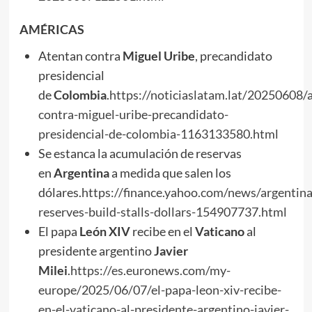
AMÉRICAS
Atentan contra
Miguel Uribe
, precandidato
presidencial
de
Colombia
.
https://noticiaslatam.lat/20250608/
contra-miguel-uribe-precandidato-
presidencial-de-colombia-1163133580.html
Se estanca la acumulación de reservas
en
Argentina
a medida que salen los
dólares.
https://finance.yahoo.com/news/argentina
reserves-build-stalls-dollars-154907737.html
El papa
León XIV
recibe en el
Vaticano
al
presidente argentino
Javier
Milei
.
https://es.euronews.com/my-
europe/2025/06/07/el-papa-leon-xiv-recibe-
en-el-vaticano-al-presidente-argentino-javier-