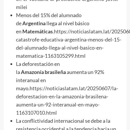
milei
Menos del 15% del alumnado
de
Argentina
llega al nivel básico
en
Matemáticas
.
https://noticiaslatam.lat/202506
catastrofe-educativa-argentina-menos-del-15-
del-alumnado-llega-al-nivel-basico-en-
matematica-1163105299.html
La deforestación en
la
Amazonía
brasileña
aumenta un 92%
interanual en
mayo.
https://noticiaslatam.lat/20250607/la-
deforestacion-en-la-amazonia-brasilena-
aumenta-un-92-interanual-en-mayo-
1163107010.html
La conflictividad internacional se debe a la
resistencia occidental a la tendencia hacia un