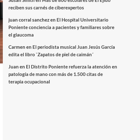
Susan Smith
en
Más de 800 escolares de El Ejido
reciben sus carnés de ciberexpertos
juan corral sanchez
en
El Hospital Universitario
Poniente conciencia a pacientes y familiares sobre
el glaucoma
Carmen
en
El periodista musical Juan Jesús García
edita el libro `Zapatos de piel de caimán´
Juan
en
El Distrito Poniente refuerza la atención en
patología de mano con más de 1.500 citas de
terapia ocupacional