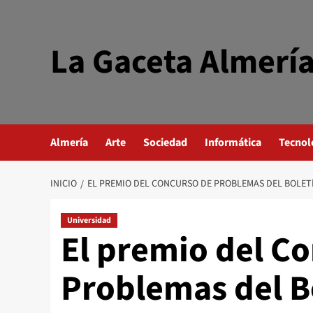
Saltar
al
contenido
La Gaceta Almerí
Almería
Arte
Sociedad
Informática
Tecnol
INICIO
EL PREMIO DEL CONCURSO DE PROBLEMAS DEL BOLET
Universidad
El premio del C
Problemas del B