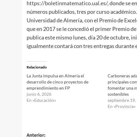
https://boletinmatematico.ual.es/
, donde se e
números publicados, tres por curso académico. 
Universidad de Almería, con el Premio de Exce
que en 2017 se le concedió el primer Premio de 
publica este mismo lunes, día 20 de octubre, in
igualmente contará con tres entregas durante 
Relacionado
La Junta impulsa en Almería el
Carboneras ada
desarrollo de cinco proyectos de
principales com
emprendimiento en FP
fomentar una m
junio 6, 2026
sostenibles
En «Educación»
septiembre 19,
En «Provincia»
Navegación
Anterior: