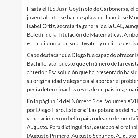
Hasta el IES Juan Goytisolo de Carboneras, el 
joven talento, se han desplazado Juan José Mor
Isabel Ortiz, secretaria general de la UAL, aun
Boletín de la Titulación de Matemáticas. Ambo
en un diploma, un smartwatch y un libro de di
Cabe destacar que Diego fue capaz de ofrecer l
Bachillerato, puesto que el número de la revist
anterior. Esa solución que ha presentado ha sid
su originalidad y elegancia al abordar el prob
pedía determinar los reyes de un país imagina
En la página 14 del Número 3 del Volumen XVII
por Diego Haro. Este era: ‘Las potencias del nú
veneración en un bello país rodeado de montañ
Augusto. Para distinguirlos, se usaba el ordinal
(Augusto Primero, Augusto Segundo, Augusto T