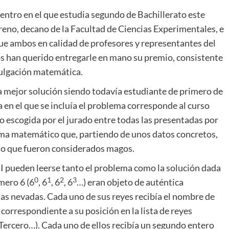
centro en el que estudia segundo de Bachillerato este
eno, decano de la Facultad de Ciencias Experimentales, e
que ambos en calidad de profesores y representantes del
s han querido entregarle en mano su premio, consistente
vulgación matemática.
a mejor solución siendo todavía estudiante de primero de
a en el que se incluía el problema corresponde al curso
o escogida por el jurado entre todas las presentadas por
lema matemático que, partiendo de unos datos concretos,
rio que fueron considerados magos.
I pueden leerse tanto el problema como la solución dada
0
1
2
3
mero 6 (6
, 6
, 6
, 6
…) eran objeto de auténtica
as nevadas. Cada uno de sus reyes recibía el nombre de
 correspondiente a su posición en la lista de reyes
ercero…). Cada uno de ellos recibía un segundo entero