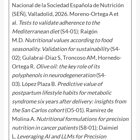
Nacional de la Sociedad Española de Nutrición
(SEÑ), Valladolid, 2026. Moreno-Ortega A et
al.
Tests to validate adherence to the
Mediterranean diet
(S4-01); Raigón
M.D.
Nutritional values according to food
seasonality. Validation for sustainability
(S4-
02); Gulabrai-Díaz S, Troncoso AM, Hornedo-
Ortega R.
Olive oil: the key role of its
polyphenols in neurodegeneration
(S4-
03). López Plaza B.
Predictive value of
postpartum lifestyle habits for metabolic
syndrome six years after delivery: insights from
the San Carlos cohort
(O5-01). Ramírez de
Molina A.
Nutritional formulations for precision
nutrition in cancer patients
(S8-01); Daimiel
L.
Leveraging AI and LLMs for Precision