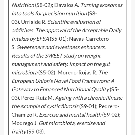
Nutrition
(S8-02); Dávalos A.
Turning exosomes
into tools for precision nutrition
(S8-
03). Urrialde R.
Scientific evaluation of
additives. The approval of the Acceptable Daily
Intakes by EFSA
(S5-01); Navas-Carretero
S.
Sweeteners and sweetness enhancers.
Results of the SWEET study on weight
management and safety. Impact on the gut
microbiota
(S5-02); Moreno-Rojas R.
The
European Union’s Novel Food Framework: A
Gateway to Enhanced Nutritional Quality
(S5-
03). Pérez-Ruíz M.
Ageing with a chronic illness:
the example of cystic fibrosis
(S9-01); Pedrero-
Chamizo R.
Exercise and mental health
(S9-02);
Modrego J.
Gut microbiota, exercise and
frailty
(S9-03).