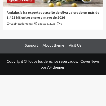
Agricultura y Pesca
Andalucía ha exportado aceite de oliva valorado en más de
1.425 M€ entre enero y mayo de 2026
GabinetedePrensa
agosto 8, 2026
0
Support
About theme
Visit Us
Copyright © Todos los derechos reservados.
|
CoverNews
por AF themes.