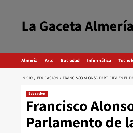
Saltar
al
contenido
La Gaceta Almerí
Almería
Arte
Sociedad
Informática
Tecnol
INICIO
EDUCACIÓN
FRANCISCO ALONSO PARTICIPA EN EL P
Educación
Francisco Alonso
Parlamento de la