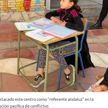
stacado este centro como “referente andaluz” en la
ción pacífica de conflictos