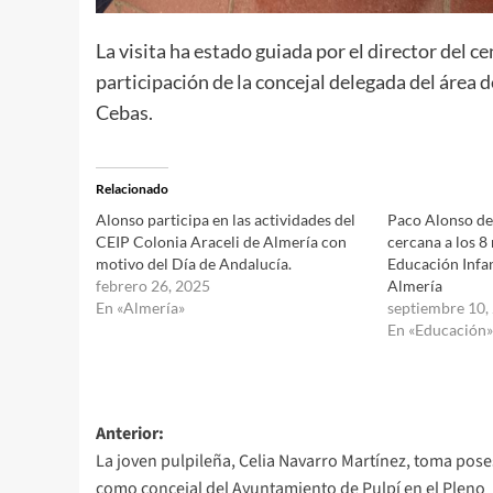
La visita ha estado guiada por el director del 
participación de la concejal delegada del área
Cebas.
Relacionado
Alonso participa en las actividades del
Paco Alonso de
CEIP Colonia Araceli de Almería con
cercana a los 8
motivo del Día de Andalucía.
Educación Infan
febrero 26, 2025
Almería
En «Almería»
septiembre 10,
En «Educación»
Navegación
Anterior:
La joven pulpileña, Celia Navarro Martínez, toma pos
de
como concejal del Ayuntamiento de Pulpí en el Pleno