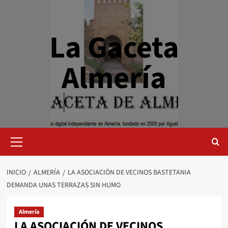
Saltar
al
contenido
La Gaceta
Almería
Menú
primario
INICIO
ALMERÍA
LA ASOCIACIÓN DE VECINOS BASTETANIA
DEMANDA UNAS TERRAZAS SIN HUMO
Almería
LA ASOCIACIÓN DE VECINOS