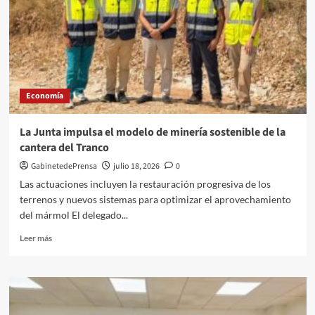
CCOO
analizan
el
impacto
de
la
regularización
Economía
de
personas
migrantes
La Junta impulsa el modelo de minería sostenible de la
en
cantera del Tranco
el
mercado
GabinetedePrensa
julio 18, 2026
0
laboral
Las actuaciones incluyen la restauración progresiva de los
de
terrenos y nuevos sistemas para optimizar el aprovechamiento
Almería
del mármol El delegado...
Leer
Leer más
más
sobre
La
Junta
impulsa