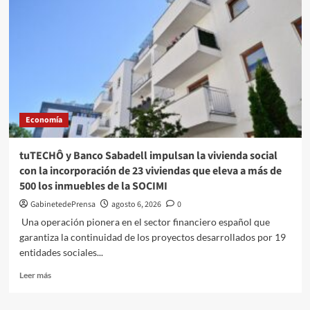
Economía
tuTECHÔ y Banco Sabadell impulsan la vivienda social
con la incorporación de 23 viviendas que eleva a más de
500 los inmuebles de la SOCIMI
GabinetedePrensa
agosto 6, 2026
0
Una operación pionera en el sector financiero español que
garantiza la continuidad de los proyectos desarrollados por 19
entidades sociales...
Leer
Leer más
más
sobre