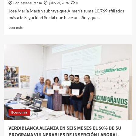
GabinetedePrensa
julio 29, 2026
0
José María Martín subraya que Almería suma 10.769 afiliados
más a la Seguridad Social que hace un año y que...
Leer
Leer más
más
sobre
El
subdelegado
del
Gobierno
destaca
la
fortaleza
del
mercado
laboral
almeriense
tras
Economía
los
buenos
datos
VERDIBLANCA ALCANZA EN SEIS MESES EL 50% DE SU
registrados
PROGRAMA VULNERABLES DE INSERCIÓN LABORAL