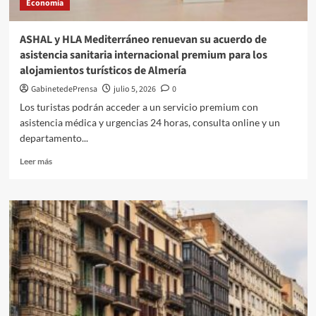
Economía
suponer
hasta
80.000
ASHAL y HLA Mediterráneo renuevan su acuerdo de
euros
asistencia sanitaria internacional premium para los
menos
alojamientos turísticos de Almería
de
revalorización
GabinetedePrensa
julio 5, 2026
0
en
Los turistas podrán acceder a un servicio premium con
diez
asistencia médica y urgencias 24 horas, consulta online y un
años
departamento...
Leer
Leer más
más
sobre
ASHAL
y
HLA
Mediterráneo
renuevan
su
acuerdo
de
asistencia