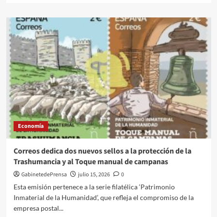
absentismo
sobre
estructural
CSIF
en
convoca
España
movilizaciones
en
Correos
el
3
de
septiembre,
en
toda
España,
Economía
por
la
falta
Correos dedica dos nuevos sellos a la protección de la
de
Trashumancia y al Toque manual de campanas
personal,
la
GabinetedePrensa
julio 15, 2026
0
precariedad
Esta emisión pertenece a la serie filatélica ‘Patrimonio
y
Inmaterial de la Humanidad’, que refleja el compromiso de la
el
empresa postal...
incumplimiento