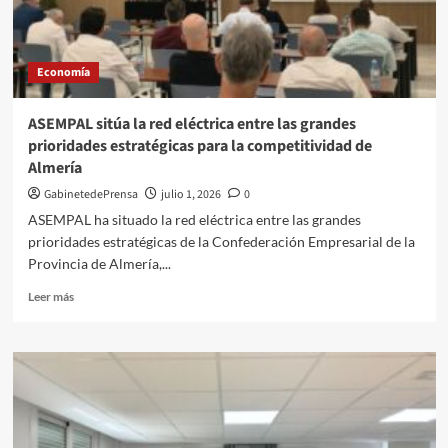
el
primer
semestre
Economía
ASEMPAL sitúa la red eléctrica entre las grandes
prioridades estratégicas para la competitividad de
Almería
GabinetedePrensa
julio 1, 2026
0
ASEMPAL ha situado la red eléctrica entre las grandes
prioridades estratégicas de la Confederación Empresarial de la
Provincia de Almería,...
Leer
Leer más
más
sobre
ASEMPAL
sitúa
la
red
eléctrica
entre