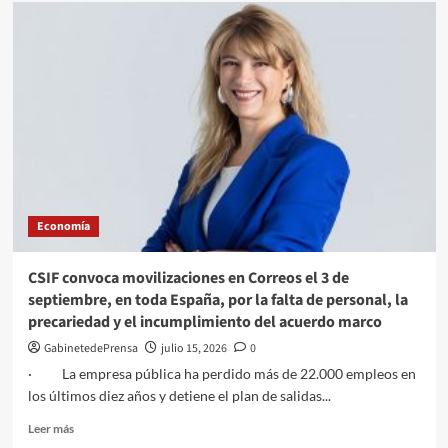
El
Consejo
General
de
Colegios
Oficiales
de
Graduados
Sociales
y
la
Fundación
Economía
Justicia
Social
propone
CSIF convoca movilizaciones en Correos el 3 de
un
septiembre, en toda España, por la falta de personal, la
modelo
precariedad y el incumplimiento del acuerdo marco
de
reincorporación
GabinetedePrensa
julio 15, 2026
0
laboral
· La empresa pública ha perdido más de 22.000 empleos en
gradual
los últimos diez años y detiene el plan de salidas...
para
frenar
Leer
Leer más
el
más