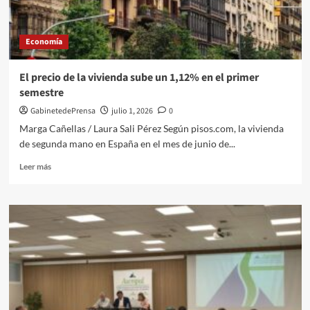
sanitaria
internacional
premium
Economía
para
los
alojamientos
El precio de la vivienda sube un 1,12% en el primer
turísticos
semestre
de
Almería
GabinetedePrensa
julio 1, 2026
0
Marga Cañellas / Laura Sali Pérez Según pisos.com, la vivienda
de segunda mano en España en el mes de junio de...
Leer
Leer más
más
sobre
El
precio
de
la
vivienda
sube
un
1,12%
en