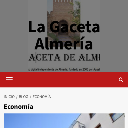
Saltar
al
contenido
La Gaceta
Almería
Menú
primario
INICIO
BLOG
ECONOMÍA
Economía