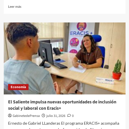
Leer
Leer más
más
sobre
La
Junta
de
Andalucía
destina
más
de
70.000€
para
impulsar
proyectos
juveniles
Economía
en
12
municipios
El Saliente impulsa nuevas oportunidades de inclusión
de
social y laboral con Eracis+
Almería
GabinetedePrensa
julio 31, 2026
0
Ernesto de Gabriel LLanderas El programa ERACIS+ acompaña