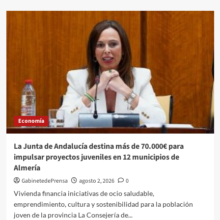
sobre
El
paro
desciende
en
julio
en
419
personas
y
la
Seguridad
Social
Economía
se
sitúa
en
La Junta de Andalucía destina más de 70.000€ para
332.417
impulsar proyectos juveniles en 12 municipios de
afiliados
Almería
en
la
GabinetedePrensa
agosto 2, 2026
0
provincia
Vivienda financia iniciativas de ocio saludable,
de
emprendimiento, cultura y sostenibilidad para la población
Almería
joven de la provincia La Consejería de...