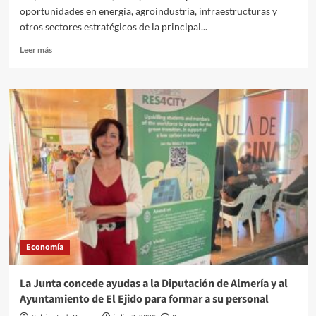
oportunidades en energía, agroindustria, infraestructuras y
otros sectores estratégicos de la principal...
Leer
Leer más
más
sobre
Andalucía
TRADE
apuesta
por
Kazajistán,
un
mercado
de
más
de
250.000
millones
Economía
de
dólares
y
La Junta concede ayudas a la Diputación de Almería y al
puerta
Ayuntamiento de El Ejido para formar a su personal
de
acceso