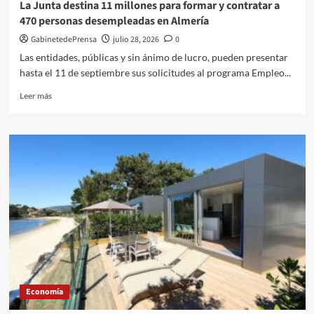
La Junta destina 11 millones para formar y contratar a
470 personas desempleadas en Almería
GabinetedePrensa
julio 28, 2026
0
Las entidades, públicas y sin ánimo de lucro, pueden presentar
hasta el 11 de septiembre sus solicitudes al programa Empleo...
Leer
Leer más
más
sobre
La
Junta
destina
11
millones
para
formar
y
contratar
a
470
personas
Economía
desempleadas
en