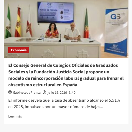
el
modelo
de
minería
sostenible
de
la
cantera
del
Economía
Tranco
El Consejo General de Colegios Oficiales de Graduados
Sociales y la Fundación Justicia Social propone un
modelo de reincorporación laboral gradual para frenar el
absentismo estructural en España
GabinetedePrensa
julio 16, 2026
0
El informe desvela que la tasa de absentismo alcanzó el 5,51%
en 2025, impulsada por un mayor número de bajas...
Leer
Leer más
más
sobre