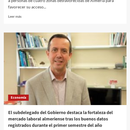
a personas de cuatro zonas desfavorecidas de Almería para
favorecer su acceso...
Leer
Leer más
más
sobre
El
Saliente
impulsa
nuevas
oportunidades
de
inclusión
social
y
laboral
con
Eracis+
Economía
El subdelegado del Gobierno destaca la fortaleza del
mercado laboral almeriense tras los buenos datos
registrados durante el primer semestre del año