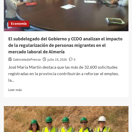
153.000
pasajeros
con
unincremento
Economía
del
2,5
por
El subdelegado del Gobierno y CCOO analizan el impacto
ciento
de la regularización de personas migrantes en el
respecto
mercado laboral de Almería
al
pasadoaño
GabinetedePrensa
julio 19, 2026
0
José María Martín destaca que las más de 32.600 solicitudes
registradas en la provincia contribuirán a reforzar el empleo,
la...
Leer
Leer más
más
sobre
El
subdelegado
del
Gobierno
y