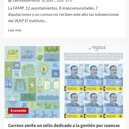
GabinetedePrensa
julio 7, 2026
0
a
La FAMP, 12 ayuntamientos, 8 mancomunidades, 7
Asia
diputaciones y un consorcio reciben este año las subvenciones
Central
del IAAP El Instituto...
Leer
Leer más
más
sobre
La
Junta
concede
ayudas
a
la
Diputación
de
Almería
y
al
Ayuntamiento
Economía
de
El
Ejido
Correos emite un sello dedicado a la gestión por cuencas
para