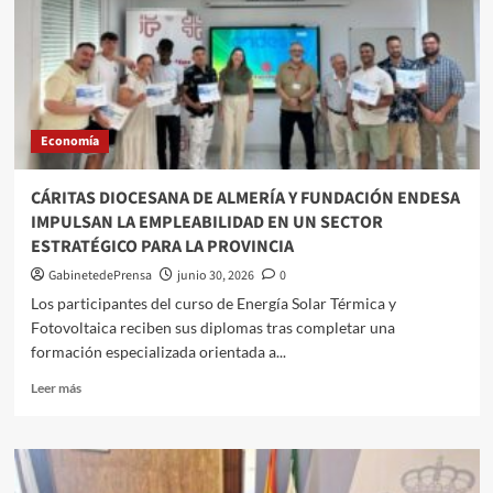
las
grandes
prioridades
estratégicas
para
la
Economía
competitividad
de
Almería
CÁRITAS DIOCESANA DE ALMERÍA Y FUNDACIÓN ENDESA
IMPULSAN LA EMPLEABILIDAD EN UN SECTOR
ESTRATÉGICO PARA LA PROVINCIA
GabinetedePrensa
junio 30, 2026
0
Los participantes del curso de Energía Solar Térmica y
Fotovoltaica reciben sus diplomas tras completar una
formación especializada orientada a...
Leer
Leer más
más
sobre
CÁRITAS
DIOCESANA
DE