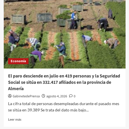
Puerto
de
Almería
supera
los
253.000
pasajeros
y
los
64.000
vehículos
Economía
embarcados
durante
la
El paro desciende en julio en 419 personas y la Seguridad
Operación
Social se sitúa en 332.417 afiliados en la provincia de
Paso
Almería
del
Estrecho
GabinetedePrensa
agosto 4, 2026
0
La cifra total de personas desempleadas durante el pasado mes
se sitúa en 39.389 Se trata del dato más bajo...
Leer
Leer más
más