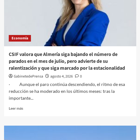
EMPLEO
PARA
ESPECÍFICO
PARA
ALMERÁ
Economía
CSIF valora que Almería siga bajando el número de
parados en el mes de julio, pero advierte de su
ralentización y que siga marcado por la estacionalidad
GabinetedePrensa
agosto 4, 2026
0
· Aunque el paro continúa descendiendo, el ritmo de esa
reducción se ha moderado en los últimos meses: tras la
importante...
Leer
Leer más
más
sobre
CSIF
valora
que