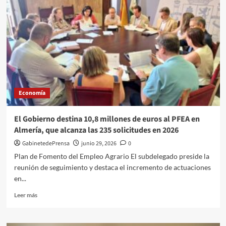
ALMERÍA
Y
FUNDACIÓN
ENDESA
IMPULSAN
LA
EMPLEABILIDAD
EN
UN
Economía
SECTOR
ESTRATÉGICO
PARA
El Gobierno destina 10,8 millones de euros al PFEA en
LA
Almería, que alcanza las 235 solicitudes en 2026
PROVINCIA
GabinetedePrensa
junio 29, 2026
0
Plan de Fomento del Empleo Agrario El subdelegado preside la
reunión de seguimiento y destaca el incremento de actuaciones
en...
Leer
Leer más
más
sobre
El