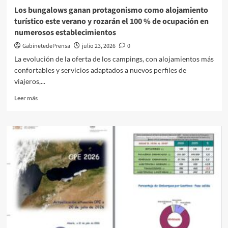
Almería
Los bungalows ganan protagonismo como alojamiento
turístico este verano y rozarán el 100 % de ocupación en
numerosos establecimientos
GabinetedePrensa
julio 23, 2026
0
La evolución de la oferta de los campings, con alojamientos más
confortables y servicios adaptados a nuevos perfiles de
viajeros,...
Leer
Leer más
más
sobre
Los
bungalows
ganan
protagonismo
como
alojamiento
turístico
este
verano
y
rozarán