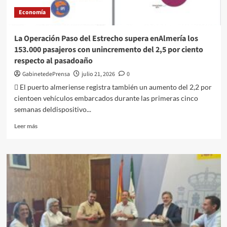
el
Economía
100
%
de
La Operación Paso del Estrecho supera enAlmería los
ocupación
153.000 pasajeros con unincremento del 2,5 por ciento
en
respecto al pasadoaño
numerosos
establecimientos
GabinetedePrensa
julio 21, 2026
0
 El puerto almeriense registra también un aumento del 2,2 por
cientoen vehículos embarcados durante las primeras cinco
semanas deldispositivo...
Leer
Leer más
más
sobre
La
Operación
Paso
del
Estrecho
supera
enAlmería
los