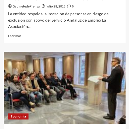
durante
el
GabinetedePrensa
julio 28, 2026
0
primer
La entidad respalda la inserción de personas en riesgo de
semestre
exclusión con apoyo del Servicio Andaluz de Empleo La
del
Asociación...
año
Leer
Leer más
más
sobre
VERDIBLANCA
ALCANZA
EN
SEIS
MESES
EL
50%
DE
SU
PROGRAMA
VULNERABLES
DE
Economía
INSERCIÓN
LABORAL