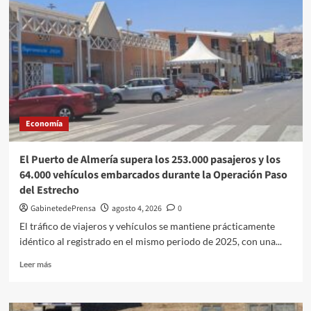
Almería
siga
bajando
el
número
de
parados
en
el
Economía
mes
de
julio,
El Puerto de Almería supera los 253.000 pasajeros y los
pero
64.000 vehículos embarcados durante la Operación Paso
advierte
del Estrecho
de
su
GabinetedePrensa
agosto 4, 2026
0
ralentización
El tráfico de viajeros y vehículos se mantiene prácticamente
y
idéntico al registrado en el mismo periodo de 2025, con una...
que
siga
Leer
Leer más
marcado
más
por
sobre
la
El
estacionalidad