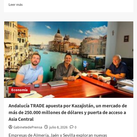
del
Leer
Leer más
acuerdo
más
marco
sobre
Correos
dedica
dos
nuevos
sellos
a
la
protección
de
la
Trashumancia
y
Economía
al
Toque
manual
Andalucía TRADE apuesta por Kazajistán, un mercado de
de
más de 250.000 millones de dólares y puerta de acceso a
campanas
Asia Central
GabinetedePrensa
julio 8, 2026
0
Empresas de Almería, Jaén y Sevilla exploran nuevas