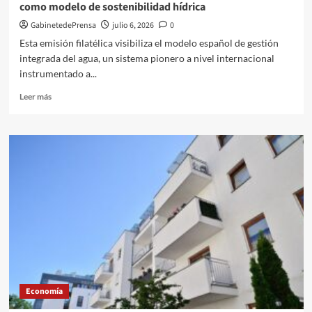
como modelo de sostenibilidad hídrica
formar
a
GabinetedePrensa
julio 6, 2026
0
su
Esta emisión filatélica visibiliza el modelo español de gestión
personal
integrada del agua, un sistema pionero a nivel internacional
instrumentado a...
Leer
Leer más
más
sobre
Correos
emite
un
sello
dedicado
a
la
gestión
por
cuencas
como
modelo
Economía
de
sostenibilidad