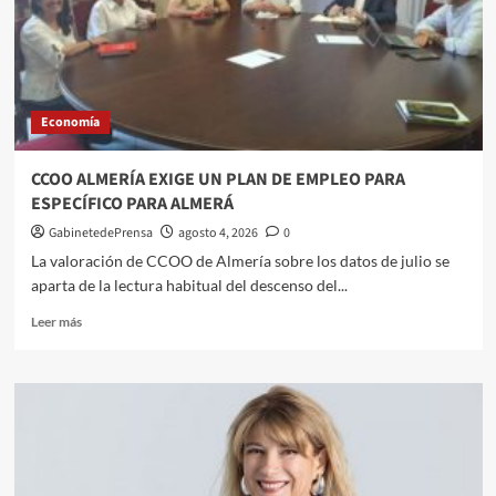
comercios
para
proteger
a
consumidores
Economía
y
comerciantes
y
CCOO ALMERÍA EXIGE UN PLAN DE EMPLEO PARA
evitar
ESPECÍFICO PARA ALMERÁ
la
competencia
GabinetedePrensa
agosto 4, 2026
0
desleal
La valoración de CCOO de Almería sobre los datos de julio se
aparta de la lectura habitual del descenso del...
Leer
Leer más
más
sobre
CCOO
ALMERÍA
EXIGE
UN
PLAN
DE