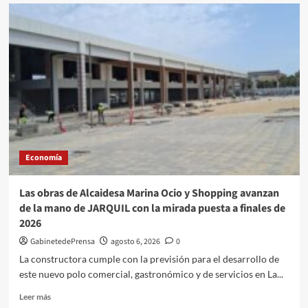
tuTECHÔ
y
Banco
Sabadell
impulsan
la
vivienda
social
con
la
incorporación
de
Economía
23
viviendas
que
Las obras de Alcaidesa Marina Ocio y Shopping avanzan
eleva
de la mano de JARQUIL con la mirada puesta a finales de
a
2026
más
de
GabinetedePrensa
agosto 6, 2026
0
500
La constructora cumple con la previsión para el desarrollo de
los
este nuevo polo comercial, gastronómico y de servicios en La...
inmuebles
de
Leer
Leer más
la
más