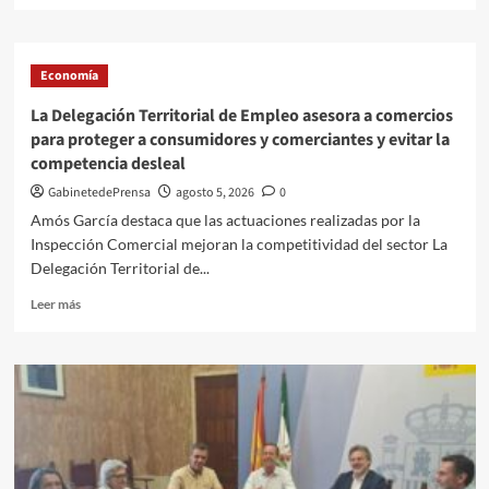
SOCIMI
sobre
Las
obras
Economía
de
Alcaidesa
La Delegación Territorial de Empleo asesora a comercios
Marina
para proteger a consumidores y comerciantes y evitar la
Ocio
competencia desleal
y
Shopping
GabinetedePrensa
agosto 5, 2026
0
avanzan
Amós García destaca que las actuaciones realizadas por la
de
Inspección Comercial mejoran la competitividad del sector La
la
Delegación Territorial de...
mano
de
Leer
Leer más
JARQUIL
más
con
sobre
la
La
mirada
Delegación
puesta
Territorial
a
de
finales
Empleo
de
asesora
2026
a