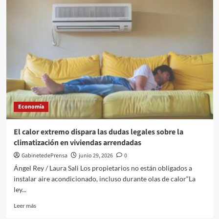
Gobierno
destina
10,8
millones
de
euros
al
PFEA
en
Almería,
que
Economía
alcanza
las
235
El calor extremo dispara las dudas legales sobre la
solicitudes
climatización en viviendas arrendadas
en
2026
GabinetedePrensa
junio 29, 2026
0
Ángel Rey / Laura Sali Los propietarios no están obligados a
instalar aire acondicionado, incluso durante olas de calor“La
ley...
Leer
Leer más
más