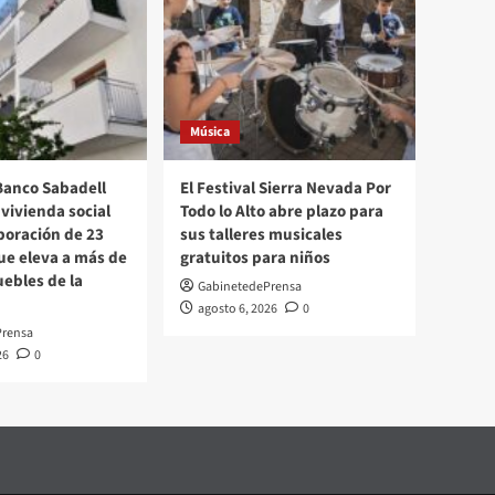
Música
Banco Sabadell
El Festival Sierra Nevada Por
vivienda social
Todo lo Alto abre plazo para
rporación de 23
sus talleres musicales
ue eleva a más de
gratuitos para niños
uebles de la
GabinetedePrensa
agosto 6, 2026
0
Prensa
26
0