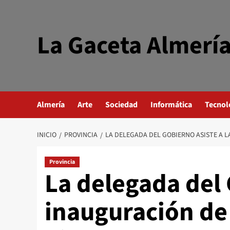
Saltar
al
contenido
La Gaceta Almerí
Almería
Arte
Sociedad
Informática
Tecnol
INICIO
PROVINCIA
LA DELEGADA DEL GOBIERNO ASISTE A L
Provincia
La delegada del 
inauguración de 