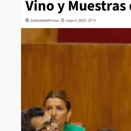
Vino y Muestras 
GabinetedePrensa
mayo 2, 2025
0