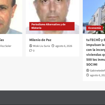
Periodismo Alternativo y de
Misterio
Economía
ías
Milenio de Paz
tuTECHÔ y 
impulsan la 
ñoz Soler
Miski Liu Suria
agosto 6, 2026
con la inco
0
viviendas q
500 los inm
SOCIMI
Gabinetede
agosto 6, 20