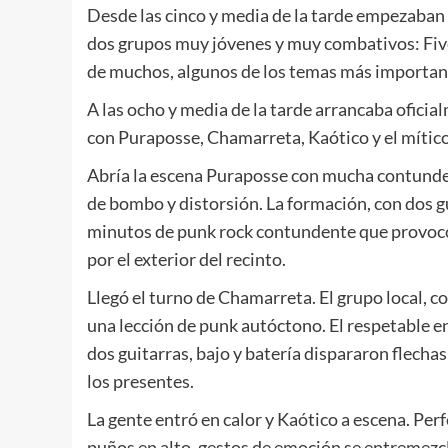
Desde las cinco y media de la tarde empezaban 
dos grupos muy jóvenes y muy combativos: Five 
de muchos, algunos de los temas más important
A las ocho y media de la tarde arrancaba ofici
con Puraposse, Chamarreta, Kaótico y el mítico
Abría la escena Puraposse con mucha contunden
de bombo y distorsión. La formación, con dos gu
minutos de punk rock contundente que provocó
por el exterior del recinto.
Llegó el turno de Chamarreta. El grupo local, co
una lección de punk autóctono. El respetable e
dos guitarras, bajo y batería dispararon flechas
los presentes.
La gente entró en calor y Kaótico a escena. Perf
puños en alto, gestos de emoción se entremezc