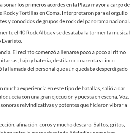
a sonar los primeros acordes en la Plaza mayor a cargo de
Rock y Tortillas en Coma. Interpretaron para el orgullo
es y conocidos de grupos de rock del panorama nacional.
almente el 40 Rock Albox y se desataba la tormenta musical
 Evaristo.
cia. El recinto comenzó a llenarse poco a poco al ritmo
itarras, bajo y batería, destilaron cuarenta y cinco
 la llamada del personal que aún quedaba desperdigado
n mucha experiencia en este tipo de batallas, salió a dar
nloquecía con una gran ejecución y puesta en escena. Voz,
 sonoras reivindicativas y potentes que hicieron vibrar a
ección, afinación, coros y mucho descaro. Saltos, gritos,
laban entre la marea desatada. Melodías pegadizas,