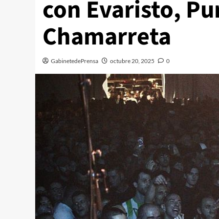
con Evaristo, Pu
Chamarreta
GabinetedePrensa
octubre 20, 2025
0