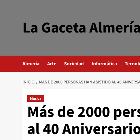
Saltar
al
contenido
La Gaceta Almerí
Almería
Arte
Sociedad
Informática
Tecnol
INICIO
MÁS DE 2000 PERSONAS HAN ASISTIDO AL 40 ANIVERS
Música
Más de 2000 per
al 40 Aniversario