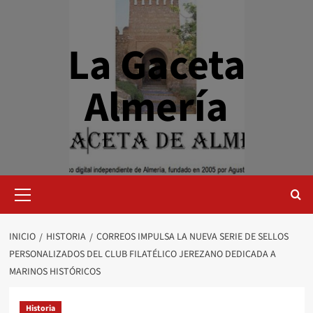
Saltar
al
contenido
La Gaceta
Almería
Menú
primario
INICIO
HISTORIA
CORREOS IMPULSA LA NUEVA SERIE DE SELLOS
PERSONALIZADOS DEL CLUB FILATÉLICO JEREZANO DEDICADA A
MARINOS HISTÓRICOS
Historia