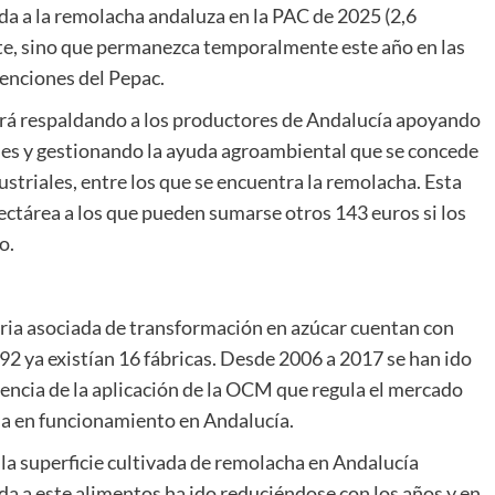
da a la remolacha andaluza en la PAC de 2025 (2,6
rte, sino que permanezca temporalmente este año en las
enciones del Pepac.
uirá respaldando a los productores de Andalucía apoyando
es y gestionando la ayuda agroambiental que se concede
striales, entre los que se encuentra la remolacha. Esta
ctárea a los que pueden sumarse otros 143 euros si los
o.
stria asociada de transformación en azúcar cuentan con
92 ya existían 16 fábricas. Desde 2006 a 2017 se han ido
ncia de la aplicación de la OCM que regula el mercado
ia en funcionamiento en Andalucía.
X la superficie cultivada de remolacha en Andalucía
da a este alimentos ha ido reduciéndose con los años y en