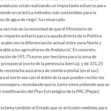
andaluces están realizando un importante esfuerzo para
niendo en práctica métodos más sostenibles para la
 uso de agua de riego”, ha remarcado.
a vez más en la necesidad de que el Ministerio de
n importe unitario para la ayuda directa de la Política
acabe con la diferenciación actual entre zona Norte y
able a los agricultores de Andalucía”. En concreto,
nción de 591,75 euros por hectárea para la zona de
rimaveral (norte de la península ibérica); y de 331,25
de remolacha azucarera de siembra otoñal (en el sur).
a el norte sea casi el doble de la que pueden recibir los
ceconsejera, recordando que la Junta viene pidiendo que se
de modificación del Plan Estratégico de la PAC (Pepac)
 reclama también al Estado que se articulen medidas para