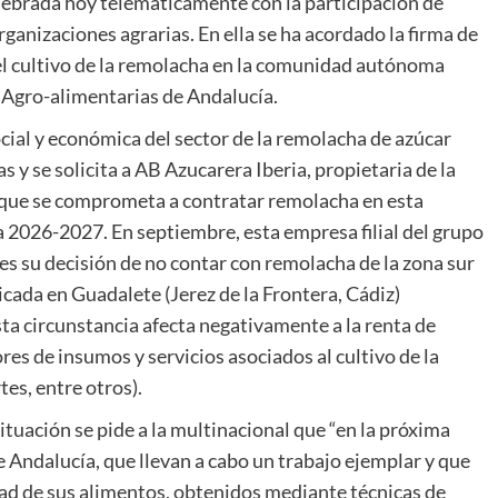
lebrada hoy telemáticamente con la participación de
ganizaciones agrarias. En ella se ha acordado la firma de
del cultivo de la remolacha en la comunidad autónoma
 Agro-alimentarias de Andalucía.
cial y económica del sector de la remolacha de azúcar
y se solicita a AB Azucarera Iberia, propietaria de la
, que se comprometa a contratar remolacha en esta
026-2027. En septiembre, esta empresa filial del grupo
s su decisión de no contar con remolacha de la zona sur
cada en Guadalete (Jerez de la Frontera, Cádiz)
ta circunstancia afecta negativamente a la renta de
res de insumos y servicios asociados al cultivo de la
es, entre otros).
ituación se pide a la multinacional que “en la próxima
e Andalucía, que llevan a cabo un trabajo ejemplar y que
idad de sus alimentos, obtenidos mediante técnicas de