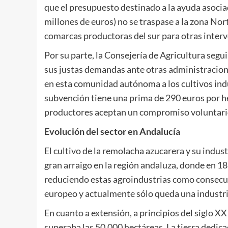
que el presupuesto destinado a la ayuda asocia
millones de euros) no se traspase a la zona No
comarcas productoras del sur para otras interv
Por su parte, la Consejería de Agricultura seg
sus justas demandas ante otras administracion
en esta comunidad autónoma a los cultivos indu
subvención tiene una prima de 290 euros por he
productores aceptan un compromiso voluntari
Evolución del sector en Andalucía
El cultivo de la remolacha azucarera y su indu
gran arraigo en la región andaluza, donde en 18
reduciendo estas agroindustrias como consecue
europeo y actualmente sólo queda una industr
En cuanto a extensión, a principios del siglo X
superaba las 50.000 hectáreas. La tierra dedica