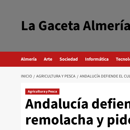
Saltar
al
contenido
La Gaceta Almerí
Almería
Arte
Sociedad
Informática
Tecnol
INICIO
AGRICULTURA Y PESCA
ANDALUCÍA DEFIENDE EL CUL
Agricultura y Pesca
Andalucía defien
remolacha y pid