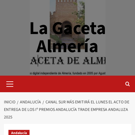
Saltar
al
contenido
La Gaceta
Almería
Menú
primario
INICIO
ANDALUCÍA
CANAL SUR MÁS EMITIRÁ EL LUNES EL ACTO DE
ENTREGA DE LOS Iº PREMIOS ANDALUCÍA TRADE EMPRESA ANDALUZA
2025
Andalucía