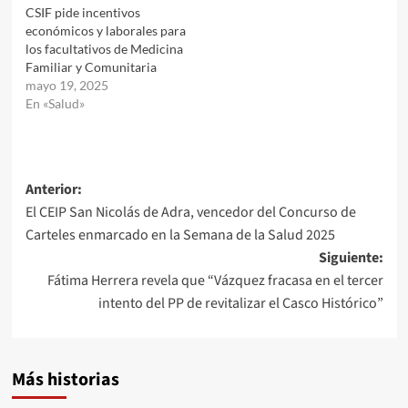
CSIF pide incentivos
económicos y laborales para
los facultativos de Medicina
Familiar y Comunitaria
mayo 19, 2025
En «Salud»
Navegación
Anterior:
El CEIP San Nicolás de Adra, vencedor del Concurso de
de
Carteles enmarcado en la Semana de la Salud 2025
entradas
Siguiente:
Fátima Herrera revela que “Vázquez fracasa en el tercer
intento del PP de revitalizar el Casco Histórico”
Más historias