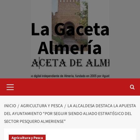
Saltar
al
contenido
La Gaceta
Almería
Menú
primario
INICIO
AGRICULTURA Y PESCA
LA ALCALDESA DESTACA LA APUESTA
DEL AYUNTAMIENTO “POR SEGUIR SIENDO ALIADO ESTRATÉGICO DEL
SECTOR PESQUERO ALMERIENSE”
Agricultura y Pesca