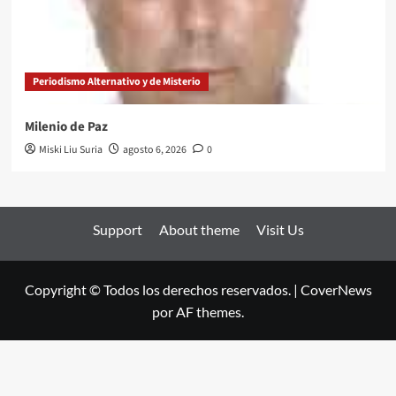
Periodismo Alternativo y de Misterio
Milenio de Paz
Miski Liu Suria
agosto 6, 2026
0
Support
About theme
Visit Us
Copyright © Todos los derechos reservados.
|
CoverNews
por AF themes.