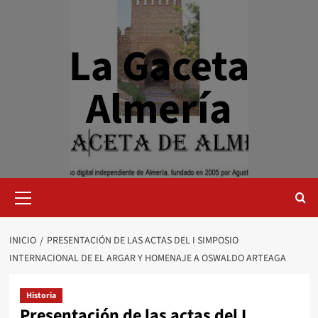
Saltar
al
contenido
La Gaceta
Almería
Menú
primario
INICIO
PRESENTACIÓN DE LAS ACTAS DEL I SIMPOSIO
INTERNACIONAL DE EL ARGAR Y HOMENAJE A OSWALDO ARTEAGA
Historia
Presentación de las actas del I