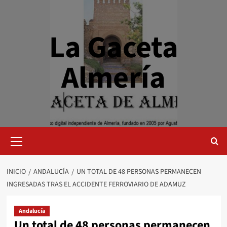
Saltar
al
contenido
La Gaceta
Almería
Menú
primario
INICIO
ANDALUCÍA
UN TOTAL DE 48 PERSONAS PERMANECEN
INGRESADAS TRAS EL ACCIDENTE FERROVIARIO DE ADAMUZ
Andalucía
Un total de 48 personas permanecen