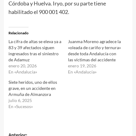
Córdoba y Huelva. Iryo, por su parte tiene
habilitado el 900 001 402.
Relacionado
La cifra de altas se eleva ya a
Juanma Moreno agradece la
83 y 39 afectados siguen
«oleada de cariño y ternura»
ingresados tras el siniestro
desde toda Andalucía con
de Adamuz
las víctimas del accidente
enero 20, 2026
enero 19, 2026
En «Andalucía»
En «Andalucía»
Siete heridos, uno de ellos
grave, en un accidente en
Armuña de Almanzora
julio 6, 2025
En «Sucesos»
Anterior: