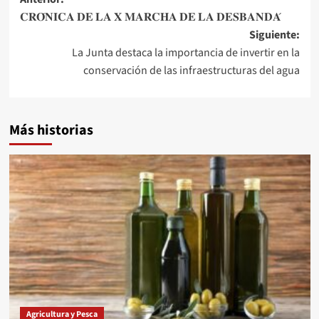
Navegación
𝐂𝐑𝐎́𝐍𝐈𝐂𝐀 𝐃𝐄 𝐋𝐀 𝐗 𝐌𝐀𝐑𝐂𝐇𝐀 𝐃𝐄 𝐋𝐀 𝐃𝐄𝐒𝐁𝐀𝐍𝐃𝐀́
de
Siguiente:
entradas
La Junta destaca la importancia de invertir en la
conservación de las infraestructuras del agua
Más historias
Agricultura y Pesca