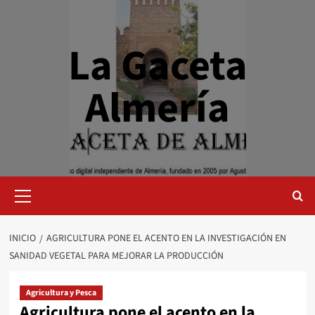
Saltar
al
contenido
La Gaceta
Almería
Menú
primario
INICIO
AGRICULTURA PONE EL ACENTO EN LA INVESTIGACIÓN EN
SANIDAD VEGETAL PARA MEJORAR LA PRODUCCIÓN
Agricultura y Pesca
Agricultura pone el acento en la