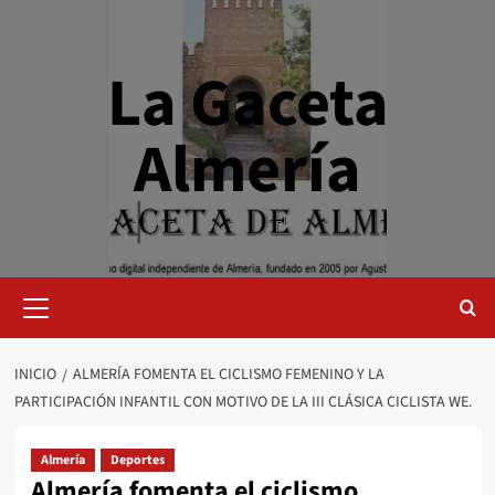
Saltar
al
contenido
La Gaceta
Almería
Menú
primario
INICIO
ALMERÍA FOMENTA EL CICLISMO FEMENINO Y LA
PARTICIPACIÓN INFANTIL CON MOTIVO DE LA III CLÁSICA CICLISTA WE.
Almería
Deportes
Almería fomenta el ciclismo