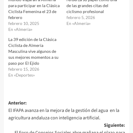
para participar en la Clásica
de las grandes citas del
Ciclista Femenina el 23 de
ciclismo profesional
febrero
febrero 5, 2026
febrero 10, 2025
En «Almería»
En «Almería»
La 39 edición de la Clásica
Ciclista de Almería
Masculina vive algunos de
sus mejores momentos a su
paso por El Ejido
febrero 15, 2026
En «Deportes»
Navegación
Anterior:
El IFAPA avanza en la mejora de la gestión del agua en la
de
agricultura andaluza con inteligencia artificial.
entradas
Siguiente:
El Foro de Consejos Sociales abre mañana el plazo para