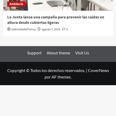
Andalucía
La Junta lanza una campaña para prevenir las caídas en
altura desde cubiertas ligeras
GabinetedePrensa
agosto 7, 2026
0
Support
About theme
Visit Us
Copyright © Todos los derechos reservados.
|
CoverNews
por AF themes.