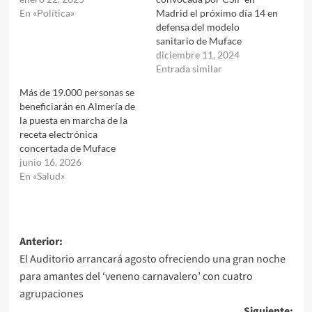
En «Política»
Madrid el próximo día 14 en
defensa del modelo
sanitario de Muface
diciembre 11, 2024
Entrada similar
Más de 19.000 personas se
beneficiarán en Almería de
la puesta en marcha de la
receta electrónica
concertada de Muface
junio 16, 2026
En «Salud»
Navegación
Anterior:
El Auditorio arrancará agosto ofreciendo una gran noche
de
para amantes del ‘veneno carnavalero’ con cuatro
entradas
agrupaciones
Siguiente: