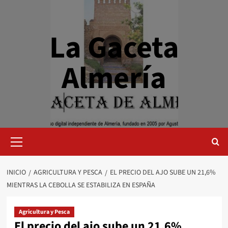
Saltar
al
contenido
La Gaceta
Almería
Menú
primario
INICIO
AGRICULTURA Y PESCA
EL PRECIO DEL AJO SUBE UN 21,6%
MIENTRAS LA CEBOLLA SE ESTABILIZA EN ESPAÑA
Agricultura y Pesca
El precio del ajo sube un 21,6%