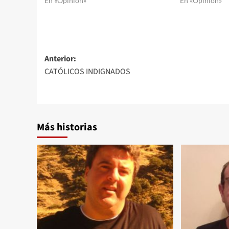
En «Opinión»
En «Opinión»
Navegación
Anterior:
CATÓLICOS INDIGNADOS
de
entradas
Más historias