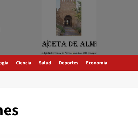
a
ogía
Ciencia
Salud
Deportes
Economía
nes