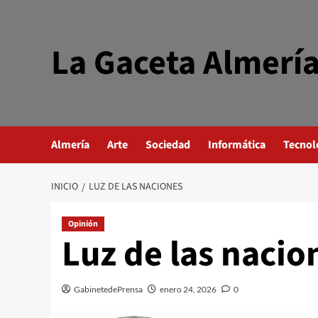
Saltar
al
contenido
La Gaceta Almerí
Almería
Arte
Sociedad
Informática
Tecnol
INICIO
LUZ DE LAS NACIONES
Opinión
Luz de las nacio
GabinetedePrensa
enero 24, 2026
0