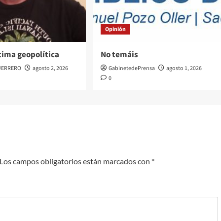
Opinión
tima geopolítica
No temáis
UERRERO
agosto 2, 2026
GabinetedePrensa
agosto 1, 2026
0
Los campos obligatorios están marcados con
*