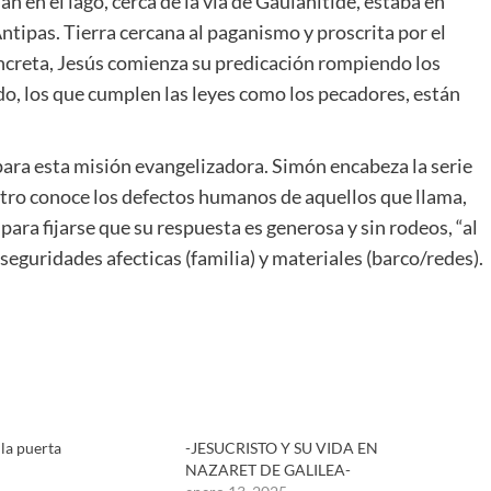
n en el lago, cerca de la vía de Gaulanítide, estaba en
ipas. Tierra cercana al paganismo y proscrita por el
concreta, Jesús comienza su predicación rompiendo los
do, los que cumplen las leyes como los pecadores, están
para esta misión evangelizadora. Simón encabeza la serie
tro conoce los defectos humanos de aquellos que llama,
para fijarse que su respuesta es generosa y sin rodeos, “al
seguridades afecticas (familia) y materiales (barco/redes).
 la puerta
-JESUCRISTO Y SU VIDA EN
NAZARET DE GALILEA-