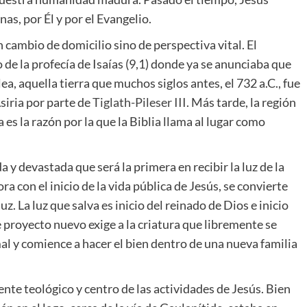
as, por Él y por el Evangelio.
 cambio de domicilio sino de perspectiva vital. El
de la profecía de Isaías (9,1) donde ya se anunciaba que
ea, aquella tierra que muchos siglos antes, el 732 a.C., fue
siria por parte de
Tiglath-Pileser III
. Más tarde, la región
es la razón por la que la Biblia llama al lugar como
a y devastada que será la primera en recibir la luz de la
ora con el inicio de la vida pública de Jesús, se convierte
z. La luz que salva es inicio del reinado de Dios e inicio
proyecto nuevo exige a la criatura que libremente se
mal y comience a hacer el bien dentro de una nueva familia
nte teológico y centro de las actividades de Jesús. Bien