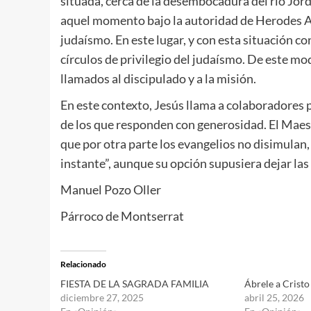
situada, cerca de la desembocadura del río Jordá
aquel momento bajo la autoridad de Herodes Ant
judaísmo. En este lugar, y con esta situación 
círculos de privilegio del judaísmo. De este mo
llamados al discipulado y a la misión.
En este contexto, Jesús llama a colaboradores 
de los que responden con generosidad. El Maes
que por otra parte los evangelios no disimulan, 
instante”, aunque su opción supusiera dejar las 
Manuel Pozo Oller
Párroco de Montserrat
Relacionado
FIESTA DE LA SAGRADA FAMILIA
Ábrele a Cristo
diciembre 27, 2025
abril 25, 2026