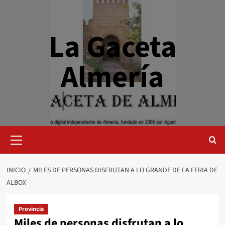
Saltar
al
contenido
La Gaceta
Almería
Menú
primario
INICIO
MILES DE PERSONAS DISFRUTAN A LO GRANDE DE LA FERIA DE
ALBOX
Provincia
Miles de personas disfrutan a lo