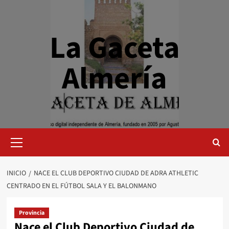
Saltar
al
contenido
La Gaceta
Almería
Menú
primario
INICIO
NACE EL CLUB DEPORTIVO CIUDAD DE ADRA ATHLETIC
CENTRADO EN EL FÚTBOL SALA Y EL BALONMANO
Provincia
Nace el Club Deportivo Ciudad de