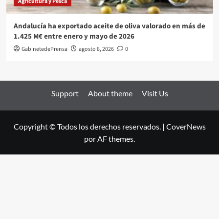
Agricultura y Pesca
Andalucía ha exportado aceite de oliva valorado en más de
1.425 M€ entre enero y mayo de 2026
GabinetedePrensa
agosto 8, 2026
0
Support
About theme
Visit Us
Copyright © Todos los derechos reservados.
|
CoverNews
por AF themes.