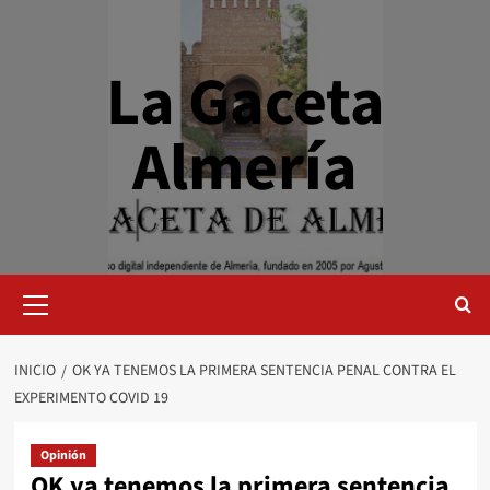
Saltar
al
contenido
La Gaceta
Almería
Menú
primario
INICIO
OK YA TENEMOS LA PRIMERA SENTENCIA PENAL CONTRA EL
EXPERIMENTO COVID 19
Opinión
OK ya tenemos la primera sentencia