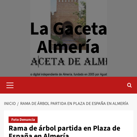
Saltar
al
contenido
La Gaceta
Almería
Menú
primario
INICIO
RAMA DE ÁRBOL PARTIDA EN PLAZA DE ESPAÑA EN ALMERÍA
Foto Denuncia
Rama de árbol partida en Plaza de
España en Almería