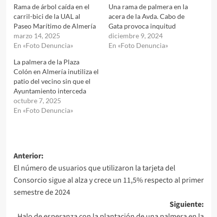
Rama de árbol caída en el
Una rama de palmera en la
carril-bici de la UAL al
acera de la Avda. Cabo de
Paseo Marítimo de Almería
Gata provoca inquitud
marzo 14, 2025
diciembre 9, 2024
En «Foto Denuncia»
En «Foto Denuncia»
La palmera de la Plaza
Colón en Almería inutiliza el
patio del vecino sin que el
Ayuntamiento interceda
octubre 7, 2025
En «Foto Denuncia»
Navegación
Anterior:
El número de usuarios que utilizaron la tarjeta del
de
Consorcio sigue al alza y crece un 11,5% respecto al primer
entradas
semestre de 2024
Siguiente:
Halo de esperanza con la plantación de una palmera en la