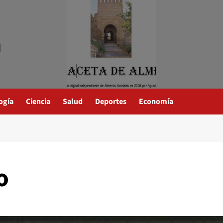
a
ogía
Ciencia
Salud
Deportes
Economía
o