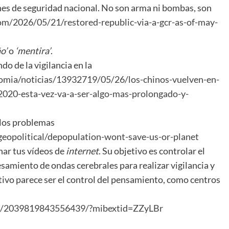
es de seguridad nacional. No son arma ni bombas, son
.com/2026/05/21/restored-republic-via-a-gcr-as-of-may-
ño’
o
‘mentira’
.
o de la vigilancia en la
omia/noticias/13932719/05/26/los-chinos-vuelven-en-
020-esta-vez-va-a-ser-algo-mas-prolongado-y-
 los problemas
eopolitical/depopulation-wont-save-us-or-planet
nar tus vídeos de
internet
. Su objetivo es controlar el
amiento de ondas cerebrales para realizar vigilancia y
jetivo parece ser el control del pensamiento, como centros
el/2039819843556439/?mibextid=ZZyLBr