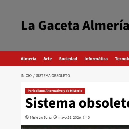
Saltar
al
contenido
La Gaceta Almerí
Almería
Arte
Sociedad
Informática
Tecnol
INICIO
SISTEMA OBSOLETO
Periodismo Alternativo y de Misterio
Sistema obsolet
Miski Liu Suria
mayo 28, 2026
0