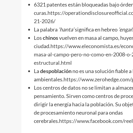
6321 patentes están bloqueadas bajo órden
curas.
https://operationdisclosureofficial
21-2026/
La palabra
‘hanta’
significa en hebreo
‘enga
Los
chinos
vuelven en masa al campo, huyend
ciudad.
https://www.eleconomista.es/econ
masa-al-campo-pero-no-como-en-2008-o-2
estructural.html
La
despoblación
no es una solución fiable a
ambientales.
https://www.zerohedge.com/g
Los centros de datos no se limitan a almace
pensamiento. Sirven como centros de proces
dirigir la energía hacia la población. Su ob
de procesamiento neuronal para ondas
cerebrales.
https://www.facebook.com/re