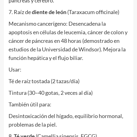
páncreas y cerebro.
7. Raíz de
diente de león
(Taraxacum officinale)
Mecanismo cancerígeno: Desencadena la
apoptosis en células de leucemia, cáncer de colon y
cáncer de páncreas en 48 horas (demostrado en
estudios de la Universidad de Windsor). Mejora la
función hepática y el flujo biliar.
Usar:
Té de raíz tostada (2 tazas/día)
Tintura (30–40 gotas, 2 veces al día)
También útil para:
Desintoxicación del hígado, equilibrio hormonal,
problemas de la piel.
8.
Té verde
(Camellia sinensis, EGCG)