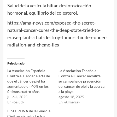
Salud de la vesícula biliar, desintoxicación
hormonal, equilibrio del colesterol.
https://amg-news.com/exposed-the-secret-
natural-cancer-cures-the-deep-state-tried-to-
erase-plants-that-destroy-tumors-hidden-under-
radiation-and-chemo-lies
Relacionado
La Asociación Española
La Asociación Española
Contra el Cáncer alerta de
Contra el Cáncer moviliza
que el cáncer de piel ha
su campaña de prevención
aumentado un 40% en los
del cáncer de piel y la acerca
últimos cuatro años
a la playa
julio 4, 2025
agosto 18, 2025
En «Salud»
En «Almería»
El SEPRONA de la Guardia
Civil persigue todos los