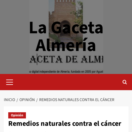
Saltar
al
contenido
La Gaceta
Almería
Menú
primario
INICIO
OPINIÓN
REMEDIOS NATURALES CONTRA EL CÁNCER
Opinión
Remedios naturales contra el cáncer