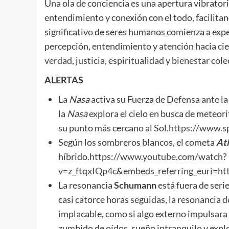
Una ola de conciencia es una apertura vibrator
entendimiento y conexión con el todo, facilita
significativo de seres humanos comienza a exp
percepción, entendimiento y atención hacia cie
verdad, justicia, espiritualidad y bienestar cole
ALERTAS
La
Nasa
activa su Fuerza de Defensa ante la
la
Nasa
explora el cielo en busca de meteori
su punto más cercano al Sol.
https://www.s
Según los sombreros blancos, el cometa
At
híbrido.
https://www.youtube.com/watch?
v=z_ftqxIQp4c&embeds_referring_euri
La resonancia
Schumann
está fuera de seri
casi catorce horas seguidas, la resonancia d
implacable, como si algo externo impulsara
zumbido de oídos, sueño intranquilo y expl