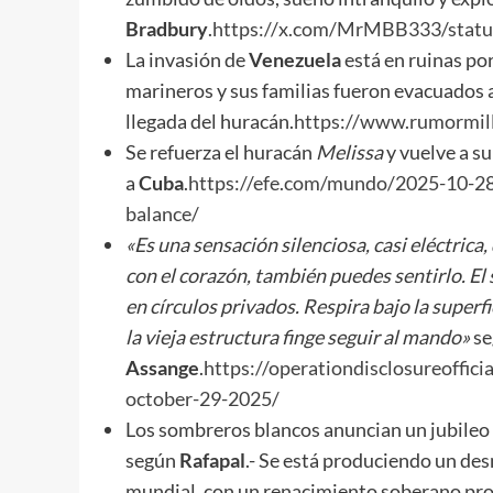
Bradbury
.
https://x.com/MrMBB333/stat
La invasión de
Venezuela
está en ruinas po
marineros y sus familias fueron evacuados 
llegada del huracán.
https://www.rumormil
Se refuerza el huracán
Melissa
y vuelve a su
a
Cuba
.
https://efe.com/mundo/2025-10-28
balance/
«Es una sensación silenciosa, casi eléctrica
con el corazón, también puedes sentirlo. El
en círculos privados. Respira bajo la supe
la vieja estructura finge seguir al mando»
se
Assange
.
https://operationdisclosureoffici
october-29-2025/
Los sombreros blancos anuncian un jubileo 
según
Rafapal
.- Se está produciendo un des
mundial, con un renacimiento soberano pr