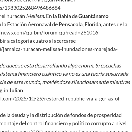
us/1983025268496486684
r el huracán
Melissa
. En la Bahía de
Guantánamo
,
a la Estación Aeronaval de
Pensacola, Florida
, antes de la
lnews.com/cgi-bin/forum.cgi?read=261016
bir a categoría cuatro al acercarse
/jamaica-huracan-melissa-inundaciones-marejada-
, de quee se está desarrollando algo enorm. Si escuchas
 sistema financiero cuántico ya no es una teoría susurrada
rficie de este mundo, moviéndose silenciosamente mientras
gún
Julian
al.com/2025/10/29/restored-republic-via-a-gcr-as-of-
de la deuda y la distribución de fondos de prosperidad
montaje del control financiero y político corrupto a nivel
oyectado para 2030, impulsado por tecnologías avanzadas