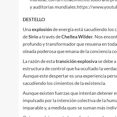
y auditorías mundiales.
https://www.yout
DESTELLO
Una
explosión
de energía está sacudiendo los c
de
Sirio
a través de
Chellea Wilder
. Nos encon
profundo y transformador que resuena en toda l
oleada poderosa que emana de la conciencia co
La razón de esta
transición explosiva
se debe a
estructura de control que ha ocultado la verda
Aunque este despertar es una experiencia pers
sacudiendo los cimientos de la existencia.
Aunque existen fuerzas que intentan detener es
impulsado por la intención colectiva de la huma
imparable y, a medida ques se suman más individ