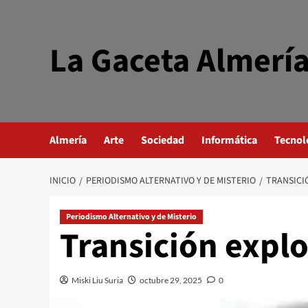
Saltar
al
contenido
La Gaceta Almerí
Almería
Arte
Sociedad
Informática
Tecnol
INICIO
PERIODISMO ALTERNATIVO Y DE MISTERIO
TRANSICI
Periodismo Alternativo y de Misterio
Transición explo
Miski Liu Suria
octubre 29, 2025
0