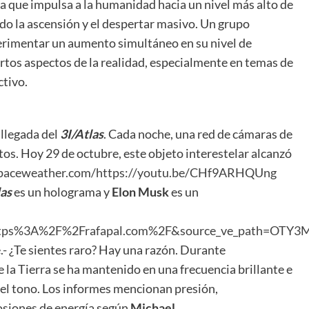
ia que impulsa a la humanidad hacia un nivel más alto de
ndo la ascensión y el despertar masivo. Un grupo
erimentar un aumento simultáneo en su nivel de
rtos aspectos de la realidad, especialmente en temas de
ctivo.
 llegada del
3I/Atlas
. Cada noche, una red de cámaras de
tos. Hoy 29 de octubre, este objeto interestelar alcanzó
paceweather.com/
https://youtu.be/CHf9ARHQUng
las
es un holograma y
Elon Musk
es un
=https%3A%2F%2Frafapal.com%2F&source_ve_path=OTY
e.- ¿Te sientes raro? Hay una razón. Durante
e la Tierra se ha mantenido en una frecuencia brillante e
 el tono. Los informes mencionan presión,
osiones de energía según
Michael