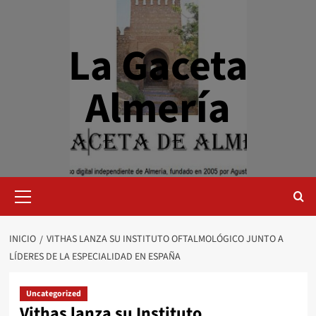
Saltar
al
contenido
La Gaceta
Almería
Menú
primario
INICIO
VITHAS LANZA SU INSTITUTO OFTALMOLÓGICO JUNTO A
LÍDERES DE LA ESPECIALIDAD EN ESPAÑA
Uncategorized
Vithas lanza su Instituto