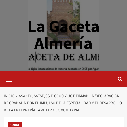
Saltar
al
contenido
La Gaceta
Almería
Menú
primario
INICIO
ASANEC, SATSE, CSIF, CCOO Y UGT FIRMAN LA ‘DECLARACIÓN
DE GRANADA’ POR EL IMPULSO DE LA ESPECIALIDAD Y EL DESARROLLO
DE LA ENFERMERÍA FAMILIAR Y COMUNITARIA
Salud