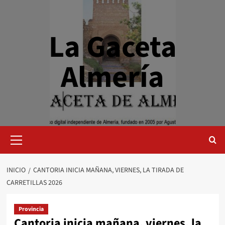
Saltar
al
contenido
La Gaceta
Almería
Menú
primario
INICIO
CANTORIA INICIA MAÑANA, VIERNES, LA TIRADA DE
CARRETILLAS 2026
Provincia
Cantoria inicia mañana, viernes, la