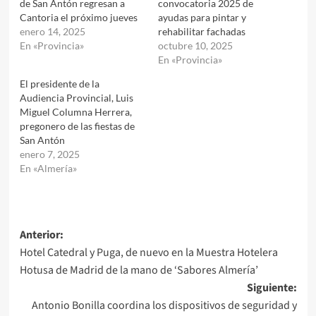
de San Antón regresan a
convocatoria 2025 de
Cantoria el próximo jueves
ayudas para pintar y
enero 14, 2025
rehabilitar fachadas
En «Provincia»
octubre 10, 2025
En «Provincia»
El presidente de la
Audiencia Provincial, Luis
Miguel Columna Herrera,
pregonero de las fiestas de
San Antón
enero 7, 2025
En «Almería»
Navegación
Anterior:
Hotel Catedral y Puga, de nuevo en la Muestra Hotelera
de
Hotusa de Madrid de la mano de ‘Sabores Almería’
entradas
Siguiente:
Antonio Bonilla coordina los dispositivos de seguridad y