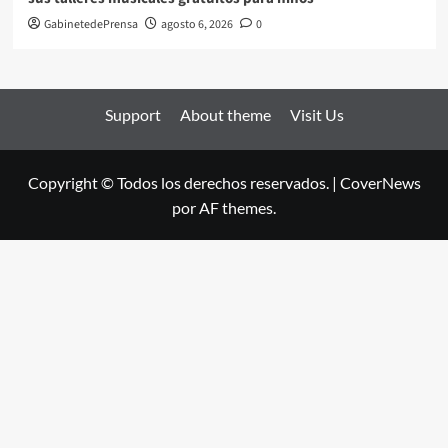
GabinetedePrensa
agosto 6, 2026
0
Support
About theme
Visit Us
Copyright © Todos los derechos reservados.
|
CoverNews
por AF themes.