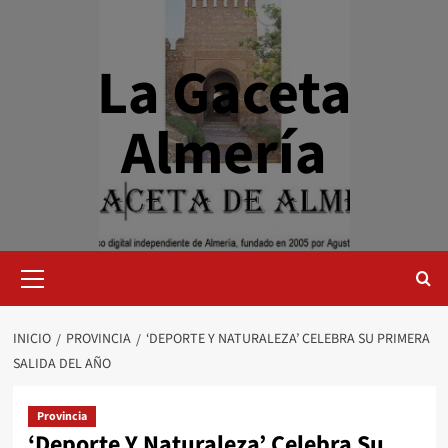
Saltar
al
contenido
La Gaceta
Almería
Menú
primario
INICIO
PROVINCIA
‘DEPORTE Y NATURALEZA’ CELEBRA SU PRIMERA
SALIDA DEL AÑO
Provincia
‘Deporte Y Naturaleza’ Celebra Su