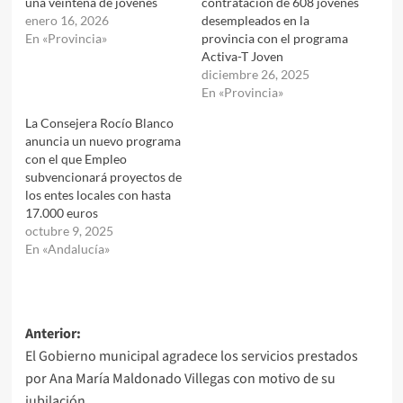
una veintena de jóvenes
contratación de 608 jóvenes
enero 16, 2026
desempleados en la
En «Provincia»
provincia con el programa
Activa-T Joven
diciembre 26, 2025
En «Provincia»
La Consejera Rocío Blanco
anuncia un nuevo programa
con el que Empleo
subvencionará proyectos de
los entes locales con hasta
17.000 euros
octubre 9, 2025
En «Andalucía»
Navegación
Anterior:
El Gobierno municipal agradece los servicios prestados
de
por Ana María Maldonado Villegas con motivo de su
entradas
jubilación