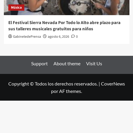
Música
El Festival Sierra Nevada Por Todo lo Alto abre plazo para
sus talleres musicales gratuitos para niños
GabinetedePrensa
agosto 6, 2026
0
Support
About theme
Visit Us
Copyright © Todos los derechos reservados.
|
CoverNews
por AF themes.