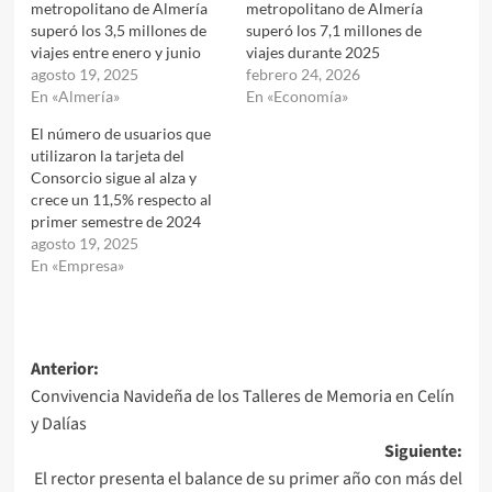
metropolitano de Almería
metropolitano de Almería
superó los 3,5 millones de
superó los 7,1 millones de
viajes entre enero y junio
viajes durante 2025
agosto 19, 2025
febrero 24, 2026
En «Almería»
En «Economía»
El número de usuarios que
utilizaron la tarjeta del
Consorcio sigue al alza y
crece un 11,5% respecto al
primer semestre de 2024
agosto 19, 2025
En «Empresa»
Navegación
Anterior:
Convivencia Navideña de los Talleres de Memoria en Celín
de
y Dalías
entradas
Siguiente:
El rector presenta el balance de su primer año con más del