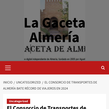
Saltar
al
contenido
La Gaceta
Almería
Menú
primario
INICIO
UNCATEGORIZED
EL CONSORCIO DE TRANSPORTES DE
ALMERÍA BATE RÉCORD DE VIAJEROS EN 2024
Uncategorized
El Consorcio de Transportes de