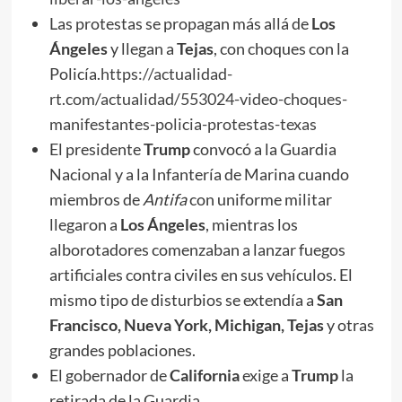
Las protestas se propagan más allá de
Los
Ángeles
y llegan a
Te
j
as
, con choques con la
Policía.
https://actualidad-
rt.com/actualidad/553024-video-choques-
manifestantes-policia-protestas-texas
El presidente
Trump
convocó a la Guardia
Nacional y a la Infantería de Marina cuando
miembros de
Antifa
con uniforme militar
llegaron a
Los Ángeles
, mientras los
alborotadores comenzaban a lanzar fuegos
artificiales contra civiles en sus vehículos. El
mismo tipo de disturbios se extendía a
San
Francisco, Nueva York, Michigan, Te
j
as
y otras
grandes poblaciones.
El gobernador de
California
exige a
Trump
la
retirada de la Guardia