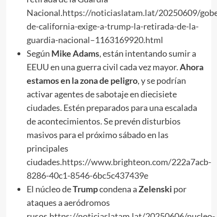
Nacional.
https://noticiaslatam.lat/20250609/gob
de-california-exige-a-trump-la-retirada-de-la-
guardia-nacional–1163169920.html
Según
Mike Adams
, están intentando sumir a
EEUU en una guerra civil cada vez mayor.
Ahora
estamos en la zona de peligro
, y se podrían
activar agentes de sabotaje en diecisiete
ciudades. Estén preparados para una escalada
de acontecimientos. Se prevén disturbios
masivos para el próximo sábado en las
principales
ciudades.
https://www.brighteon.com/222a7acb-
8286-40c1-8546-6bc5c437439e
El núcleo de
Trump
condena a
Zelenski
por
ataques a aeródromos
rusos.
https://noticiaslatam.lat/20250606/nucleo-