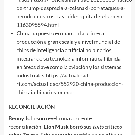
de-trump-desprecia-a-zelenski-por-ataques-a-
aerodromos-rusos-y-piden-quitarle-el-apoyo-
1163095594.html
China
ha puesto en marcha la primera
producción a gran escala y a nivel mundial de
chips de inteligencia artificial no binarios,
integrando su tecnología informática híbrida
en áreas clave como la aviación y los sistemas
industriales.
https://actualidad-
rt.com/actualidad/552920-china-produccion-
chips-ia-binarios-mundo
RECONCILIACIÓN
Benny Johnson
revela una aparente
reconciliación:
Elon Musk
borró sus
tuits
críticos
sobre
Trump
. Este aparente cambio de opinión se