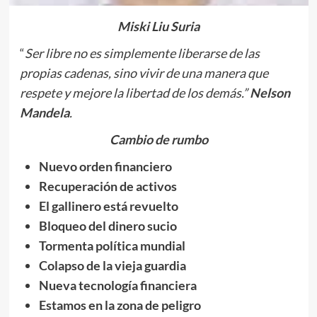
Miski Liu Suria
“
S
er libre no es simplemente liberarse de las
propias cadenas, sino vivir de una manera que
respete y mejore la libertad de los demás.”
Nelson
Mandela
.
Cambio de rumbo
Nuevo orden financiero
Recuperación de activos
El gallinero está revuelto
Bloqueo del dinero sucio
Tormenta política mundial
Colapso de la vieja guardia
Nueva tecnología financiera
Estamos en la zona de peligro