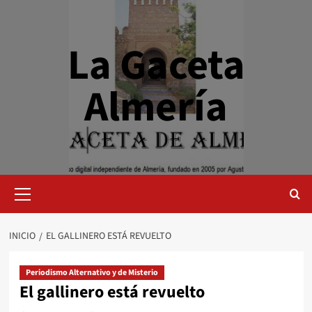
Saltar
al
contenido
La Gaceta
Almería
Menú
primario
INICIO
EL GALLINERO ESTÁ REVUELTO
Periodismo Alternativo y de Misterio
El gallinero está revuelto