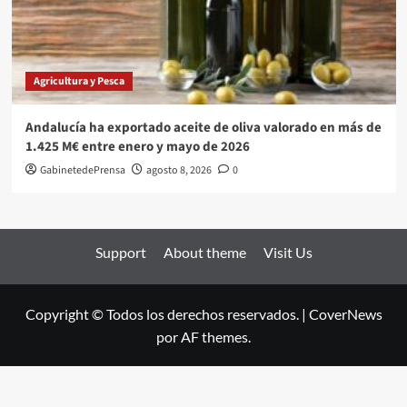
Agricultura y Pesca
Andalucía ha exportado aceite de oliva valorado en más de
1.425 M€ entre enero y mayo de 2026
GabinetedePrensa
agosto 8, 2026
0
Support
About theme
Visit Us
Copyright © Todos los derechos reservados.
|
CoverNews
por AF themes.