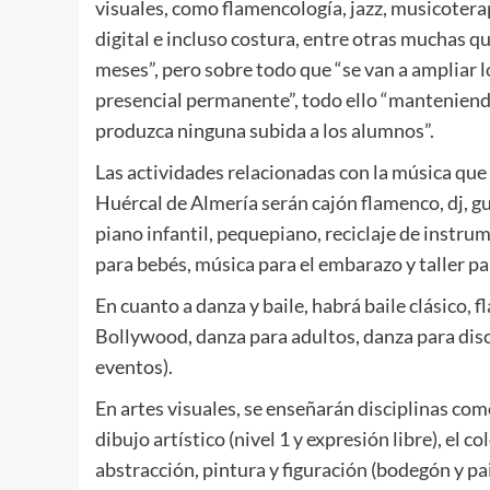
visuales, como flamencología, jazz, musicoterapi
digital e incluso costura, entre otras muchas 
meses”, pero sobre todo que “se van a ampliar l
presencial permanente”, todo ello “manteniend
produzca ninguna subida a los alumnos”.
Las actividades relacionadas con la música que
Huércal de Almería serán cajón flamenco, dj, gui
piano infantil, pequepiano, reciclaje de instru
para bebés, música para el embarazo y taller p
En cuanto a danza y baile, habrá baile clásico,
Bollywood, danza para adultos, danza para disc
eventos).
En artes visuales, se enseñarán disciplinas como
dibujo artístico (nivel 1 y expresión libre), el co
abstracción, pintura y figuración (bodegón y pai