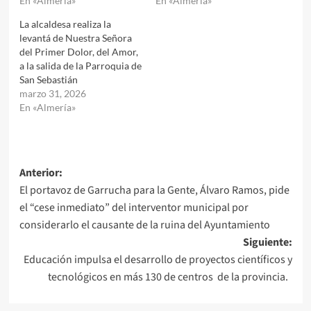
En «Almería»
En «Almería»
La alcaldesa realiza la
levantá de Nuestra Señora
del Primer Dolor, del Amor,
a la salida de la Parroquia de
San Sebastián
marzo 31, 2026
En «Almería»
Navegación
Anterior:
El portavoz de Garrucha para la Gente, Álvaro Ramos, pide
de
el “cese inmediato” del interventor municipal por
entradas
considerarlo el causante de la ruina del Ayuntamiento
Siguiente:
Educación impulsa el desarrollo de proyectos científicos y
tecnológicos en más 130 de centros de la provincia.