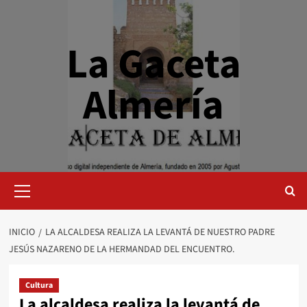
Saltar
al
contenido
La Gaceta
Almería
Menú
primario
INICIO
LA ALCALDESA REALIZA LA LEVANTÁ DE NUESTRO PADRE
JESÚS NAZARENO DE LA HERMANDAD DEL ENCUENTRO.
Cultura
La alcaldesa realiza la levantá de