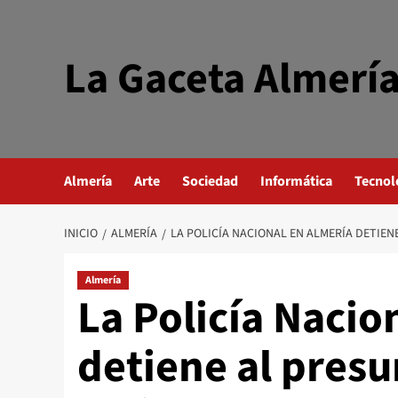
Saltar
al
contenido
La Gaceta Almerí
Almería
Arte
Sociedad
Informática
Tecnol
INICIO
ALMERÍA
LA POLICÍA NACIONAL EN ALMERÍA DETIEN
Almería
La Policía Nacio
detiene al presu