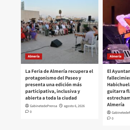
Almería
Almería
La Feria de Almería recupera el
El Ayunta
protagonismo del Paseo y
fallecimi
presenta una edición más
Habichuela
participativa, inclusiva y
guitarra 
abierta a toda la ciudad
estrecham
Almería
GabinetedePrensa
agosto 6, 2026
0
Gabinetede
0