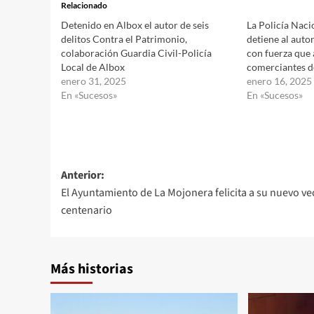
Relacionado
Detenido en Albox el autor de seis
La Policía Naci
delitos Contra el Patrimonio,
detiene al auto
colaboración Guardia Civil-Policía
con fuerza que 
Local de Albox
comerciantes d
enero 31, 2025
enero 16, 2025
En «Sucesos»
En «Sucesos»
Navegación
Anterior:
El Ayuntamiento de La Mojonera felicita a su nuevo ve
de
centenario
entradas
Más historias