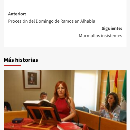
Navegación
Anterior:
Procesión del Domingo de Ramos en Alhabia
de
Siguiente:
entradas
Murmullos insistentes
Más historias