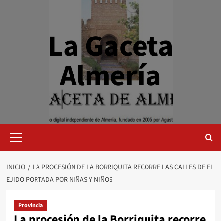
Saltar
al
contenido
La Gaceta
Almería
Menú
primario
INICIO
LA PROCESIÓN DE LA BORRIQUITA RECORRE LAS CALLES DE EL
EJIDO PORTADA POR NIÑAS Y NIÑOS
Provincia
La procesión de la Borriquita recorre