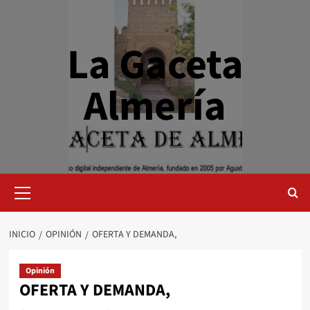
Saltar
al
contenido
La Gaceta
Almería
Menú
primario
INICIO
OPINIÓN
OFERTA Y DEMANDA,
Opinión
OFERTA Y DEMANDA,