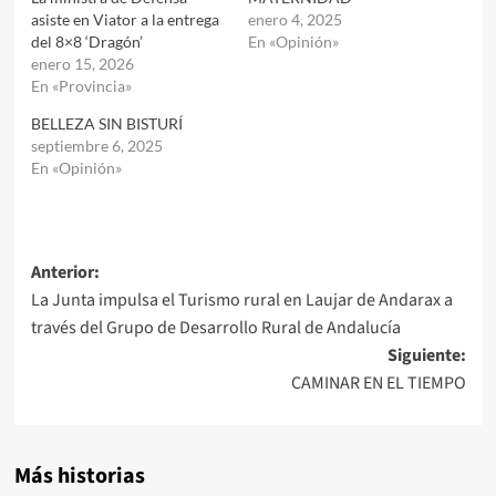
asiste en Viator a la entrega
enero 4, 2025
del 8×8 ‘Dragón’
En «Opinión»
enero 15, 2026
En «Provincia»
BELLEZA SIN BISTURÍ
septiembre 6, 2025
En «Opinión»
Navegación
Anterior:
La Junta impulsa el Turismo rural en Laujar de Andarax a
de
través del Grupo de Desarrollo Rural de Andalucía
entradas
Siguiente:
CAMINAR EN EL TIEMPO
Más historias