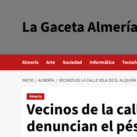
Saltar
al
contenido
La Gaceta Almerí
Almería
Arte
Sociedad
Informática
Tecnol
INICIO
ALMERÍA
VECINOS DE LA CALLE VELA DE EL ALQUIÁN
Almería
Vecinos de la cal
denuncian el pé