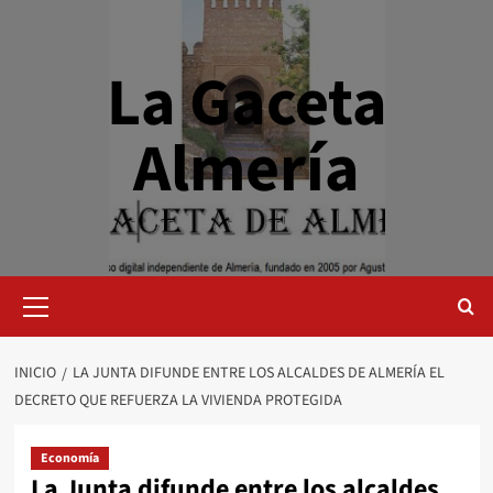
Saltar
al
contenido
La Gaceta
Almería
Menú
primario
INICIO
LA JUNTA DIFUNDE ENTRE LOS ALCALDES DE ALMERÍA EL
DECRETO QUE REFUERZA LA VIVIENDA PROTEGIDA
Economía
La Junta difunde entre los alcaldes