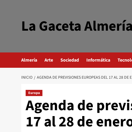
Saltar
al
contenido
La Gaceta Almerí
Almería
Arte
Sociedad
Informática
Tecnol
INICIO
AGENDA DE PREVISIONES EUROPEAS DEL 17 AL 28 DE 
Europa
Agenda de previ
17 al 28 de ener