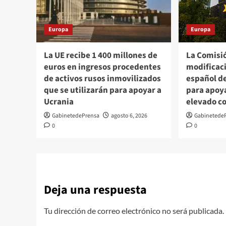
Europa
Europa
La UE recibe 1 400 millones de
La Comisi
euros en ingresos procedentes
modificac
de activos rusos inmovilizados
español d
que se utilizarán para apoyar a
para apoy
Ucrania
elevado c
GabinetedePrensa
agosto 6, 2026
Gabinetede
0
0
Deja una respuesta
Tu dirección de correo electrónico no será publicada.