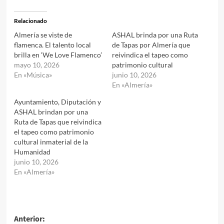
Relacionado
Almería se viste de
ASHAL brinda por una Ruta
flamenca. El talento local
de Tapas por Almería que
brilla en ‘We Love Flamenco’
reivindica el tapeo como
mayo 10, 2026
patrimonio cultural
En «Música»
junio 10, 2026
En «Almería»
Ayuntamiento, Diputación y
ASHAL brindan por una
Ruta de Tapas que reivindica
el tapeo como patrimonio
cultural inmaterial de la
Humanidad
junio 10, 2026
En «Almería»
Navegación
Anterior: