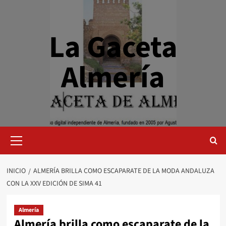
Saltar
al
contenido
La Gaceta
Almería
Menú
primario
INICIO
ALMERÍA BRILLA COMO ESCAPARATE DE LA MODA ANDALUZA
CON LA XXV EDICIÓN DE SIMA 41
Almería
Almería brilla como escaparate de la