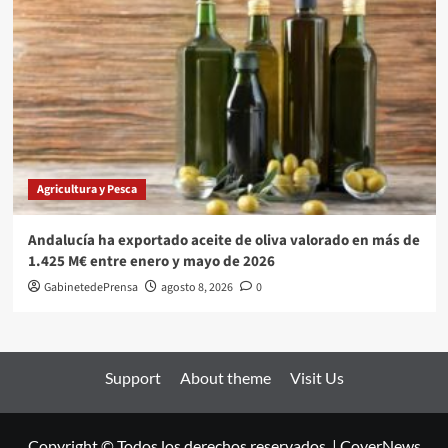
Agricultura y Pesca
Andalucía ha exportado aceite de oliva valorado en más de
1.425 M€ entre enero y mayo de 2026
GabinetedePrensa
agosto 8, 2026
0
Support
About theme
Visit Us
Copyright © Todos los derechos reservados.
|
CoverNews