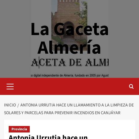
Saltar
al
contenido
La Gaceta
Almería
Menú
primario
INICIO
ANTONIA URRUTIA HACE UN LLAMAMIENTO A LA LIMPIEZA DE
SOLARES Y PARCELAS PARA PREVENIR INCENDIOS EN CANJÁYAR
Provincia
Antonia Urrutia hace un