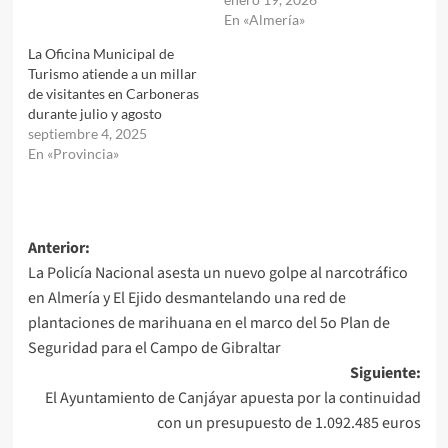
En «Almería»
La Oficina Municipal de
Turismo atiende a un millar
de visitantes en Carboneras
durante julio y agosto
septiembre 4, 2025
En «Provincia»
Navegación
Anterior:
La Policía Nacional asesta un nuevo golpe al narcotráfico
de
en Almería y El Ejido desmantelando una red de
entradas
plantaciones de marihuana en el marco del 5o Plan de
Seguridad para el Campo de Gibraltar
Siguiente:
El Ayuntamiento de Canjáyar apuesta por la continuidad
con un presupuesto de 1.092.485 euros