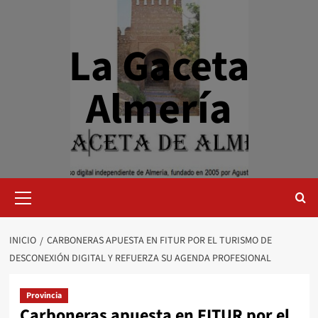
Saltar
al
contenido
La Gaceta
Almería
Menú
primario
INICIO
CARBONERAS APUESTA EN FITUR POR EL TURISMO DE
DESCONEXIÓN DIGITAL Y REFUERZA SU AGENDA PROFESIONAL
Provincia
Carboneras apuesta en FITUR por el