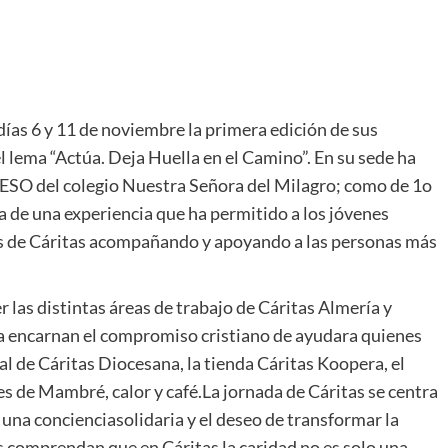
ías 6 y 11 de noviembre la primera edición de sus
l lema “Actúa. Deja Huella en el Camino”. En su sede ha
e ESO del colegio Nuestra Señora del Milagro; como de 1o
ta de una experiencia que ha permitido a los jóvenes
vés de Cáritas acompañando y apoyando a las personas más
r las distintas áreas de trabajo de Cáritas Almería y
día encarnan el compromiso cristiano de ayudara quienes
al de Cáritas Diocesana, la tienda Cáritas Koopera, el
es de Mambré, calor y café.La jornada de Cáritas se centra
una concienciasolidaria y el deseo de transformar la
s comprendan que en Cáritas la caridad no es solo una