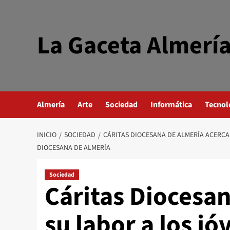
Saltar
al
contenido
La Gaceta Almerí
Almería
Arte
Sociedad
Informática
Tecnol
INICIO
SOCIEDAD
CÁRITAS DIOCESANA DE ALMERÍA ACERCA
DIOCESANA DE ALMERÍA
Sociedad
Cáritas Diocesa
su labor a los jó